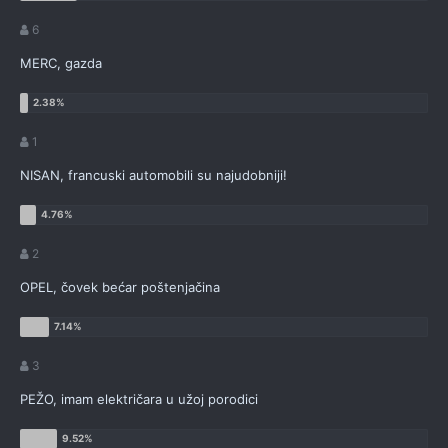
6
MERC, gazda
1
NISAN, francuski automobili su najudobniji!
2
OPEL, čovek bećar poštenjačina
3
PEŽO, imam električara u užoj porodici