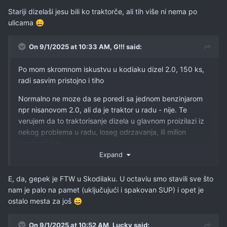
Stariji dizelaši jesu bili ko traktorče, ali tih više ni nema po
ulicama
😄
On 9/1/2025 at 10:33 AM,
G!!!
said:
Po mom skromnom iskustvu u kodiaku dizel 2.0, 150 ks,
radi sasvim pristojno i tiho
Normalno ne moze da se poredi sa jednom benzinjarom
npr nisanovom 2.0, ali da je traktor u radu - nije. Te
verujem da to traktorisanje dizela u glavnom proizilazi iz
nekog problema u radu, loseg odrzavanja, ili milion
predjenih km
Expand
Dimenzije skode, u gepeku i unutra se ne mogu naci pa
nigde, a meni kome je to bitna stavka smanjuje dalji izbor
E, da, gepek je FTW u Skodilaku. U octaviu smo stavili sve što
jako,
nam je palo na pamet (uključujući i spakovan SUP) i opet je
ostalo mesta za još
😄
u fazonu - kodiak opet, a nisam bas nacisto, ove cene su
ludilo
On 9/1/2025 at 10:52 AM,
Lucky
said: