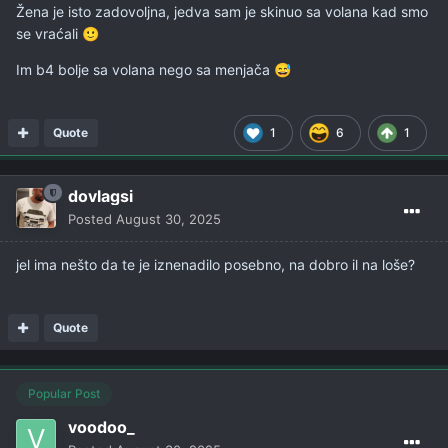
Žena je isto zadovoljna, jedva sam je skinuo sa volana kad smo
se vraćali
🙂
Im b4 bolje sa volana nego sa menjača
😅
Quote
1
6
1
dovlagsi
Posted
August 30, 2025
jel ima nešto da te je iznenadilo posebno, na dobro il na loše?
Quote
Popular Post
voodoo_