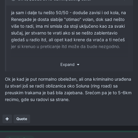
ja sam i dalje tu nešto 50/50 - doduše zavisi i od kola, na
Renegade je dosta slabije "otimao" volan, dok sad nešto
više to radi, ima mi smisla da stoji uključeno kao za svaki
slučaj, jer stvarno te vrati ako si se nešto zablentavio
gledaš u radio itd, ali opet kad krene da vraća a ti nećeš
jer si krenuo u preticanje itd može da bude nezgodno.
Expand
Ok je kad je put normalno obeležen, ali ona kriminalno urađena
(u stvari još se radi) oblizanica oko Soluna (ring road) sa
preuskim trakama je baš bila zajebana. Srećom pa je to 5-6km
recimo, gde su radovi sa strane.
Quote