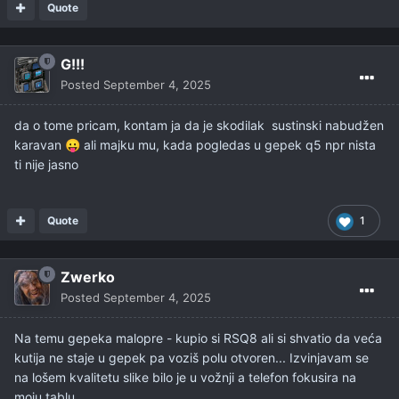
Quote
G!!!
Posted
September 4, 2025
da o tome pricam, kontam ja da je skodilak sustinski nabudžen
karavan
ali majku mu, kada pogledas u gepek q5 npr nista
😛
ti nije jasno
Quote
1
Zwerko
Posted
September 4, 2025
Na temu gepeka malopre - kupio si RSQ8 ali si shvatio da veća
kutija ne staje u gepek pa voziš polu otvoren... Izvinjavam se
na lošem kvalitetu slike bilo je u vožnji a telefon fokusira na
moju tablu...