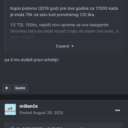
Kupio polovnu (2019 god) pre dve godine za 17000 kada
je imala 70k na satu kod proverenog (:D) lika.
1.5 TSI, 150ks, najniži nivo opreme sa sve halogenim
farovima tako da ostali vozači znaju da nisam sns-ovac, a
još je i bela!1
Expand
Razmišljao između C5 Aircrossa, 5008 i Mondea ali gepek
od 625L sa dvoje male dece koja ne mogu nogama da
pa ti mu dođeš pravi arhetip!
dohvate prednje sedište je presudio!
Quote
millanče
Posted
August 29, 2025