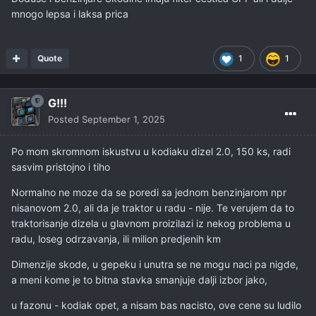
mnogo lepsa i laksa prica
Quote
1
1
G!!!
Posted
September 1, 2025
Po mom skromnom iskustvu u kodiaku dizel 2.0, 150 ks, radi
sasvim pristojno i tiho
Normalno ne moze da se poredi sa jednom benzinjarom npr
nisanovom 2.0, ali da je traktor u radu - nije. Te verujem da to
traktorisanje dizela u glavnom proizilazi iz nekog problema u
radu, loseg odrzavanja, ili milion predjenih km
Dimenzije skode, u gepeku i unutra se ne mogu naci pa nigde,
a meni kome je to bitna stavka smanjuje dalji izbor jako,
u fazonu - kodiak opet, a nisam bas nacisto, ove cene su ludilo