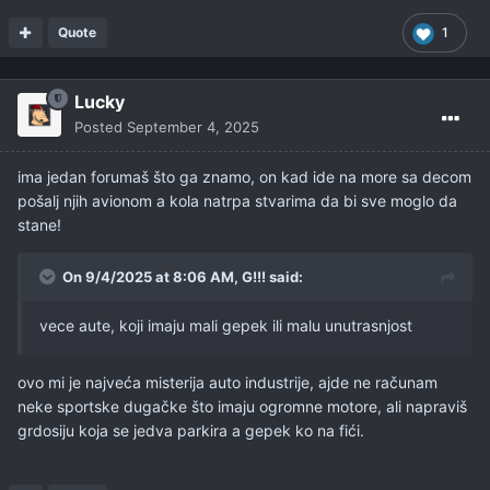
Quote
1
Lucky
Posted
September 4, 2025
ima jedan forumaš što ga znamo, on kad ide na more sa decom
pošalj njih avionom a kola natrpa stvarima da bi sve moglo da
stane!
On 9/4/2025 at 8:06 AM,
G!!!
said:
vece aute, koji imaju mali gepek ili malu unutrasnjost
ovo mi je najveća misterija auto industrije, ajde ne računam
neke sportske dugačke što imaju ogromne motore, ali napraviš
grdosiju koja se jedva parkira a gepek ko na fići.