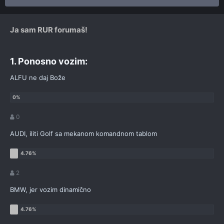
Ja sam RUR forumaš!
1. Ponosno vozim:
ALFU ne daj Bože
0
AUDI, iliti Golf sa mekanom komandnom tablom
2
BMW, jer vozim dinamično