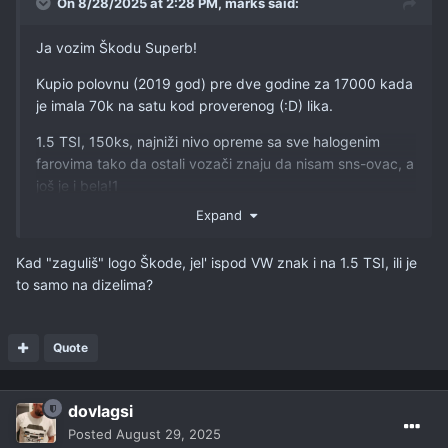
On 8/28/2025 at 2:28 PM,
marks
said:
Ja vozim Škodu Superb!
Kupio polovnu (2019 god) pre dve godine za 17000 kada
je imala 70k na satu kod proverenog (:D) lika.
1.5 TSI, 150ks, najniži nivo opreme sa sve halogenim
farovima tako da ostali vozači znaju da nisam sns-ovac, a
još je i bela!1
Expand
Razmišljao između C5 Aircrossa, 5008 i Mondea ali gepek
od 625L sa dvoje male dece koja ne mogu nogama da
Kad "zaguliš" logo Škode, jel' ispod VW znak i na 1.5 TSI, ili je
dohvate prednje sedište je presudio!
to samo na dizelima?
Quote
dovlagsi
Posted
August 29, 2025