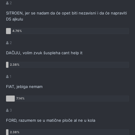
2
SITROEN, jer se nadam da će opet biti nezavisni i da će napraviti
DS ajkulu
2
DAČIJU, volim zvuk šuspleha cant help it
1
FIAT, jebiga nemam
3
FORD, razumem se u matične ploče al ne u kola