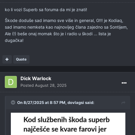
ko li vozi Superb sa foruma da mi je znati!
Škode doduše sad imamo sve više in general, G!!! je Kodiaq,
sad imamo nemketa kao najnovijeg člana zajedno sa Sontijem,
Ale (!) beše onaj momak što je i radio u škodi ... lista je
dugačka!
Quote
Dick Warlock
Posted
August 28, 2025
On 8/27/2025 at 8:57 PM,
dovlagsi
said: