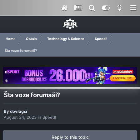
Home
Ostalo
Technology & Science
Speed!
Šta voze forumaši?
Šta voze forumaši?
By
dovlagsi
August 24, 2023
in
Speed!
Reply to this topic