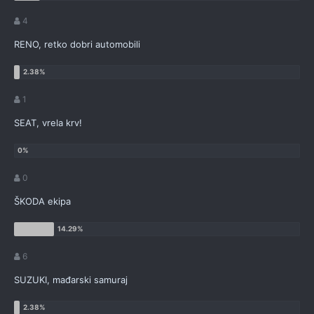
4
RENO, retko dobri automobili
1
SEAT, vrela krv!
0
ŠKODA ekipa
6
SUZUKI, mađarski samuraj