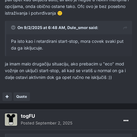
opcijama, onda obično ostane tako. Ofc ovo je bez posebno
istraživanja i potvrđivanja
🙂
On 9/2/2025 at 6:48 AM,
Dule_smor
said:
Pa isto kao i retardirani start-stop, mora covek svaki put
da ga iskljucuje.
ja imam malo drugačiju situaciju, ako prebacim u "eco" mod
vožnje on uključi start-stop, ali kad se vratiš u normal on ga i
dalje ostavi aktivnim dok ga opet ručno ne isključiš
:))
Quote
togFU
Posted
September 2, 2025