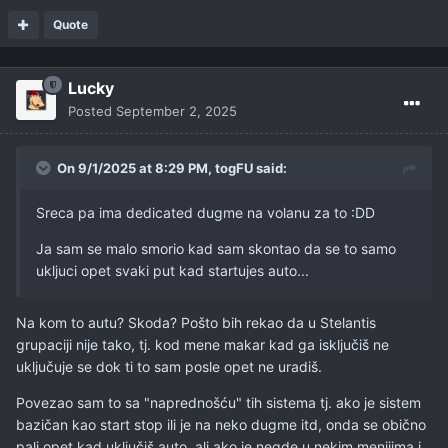
Quote
Lucky
Posted
September 2, 2025
On 9/1/2025 at 8:29 PM,
togFU
said:
Sreca pa ima dedicated dugme na volanu za to
:DD
Ja sam se malo smorio kad sam skontao da se to samo
ukljuci opet svaki put kad startujes auto...
Na kom to autu? Skoda? Pošto bih rekao da u Stelantis
grupaciji nije tako, tj. kod mene makar kad ga isključiš ne
uključuje se dok ti to sam posle opet ne uradiš.
Povezao sam to sa "naprednošću" tih sistema tj. ako je sistem
bazičan kao start stop ili je na neko dugme itd, onda se obično
pali opet kad uključiš auto, ali ako je negde u nekim menijima i