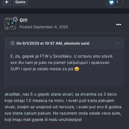
Quote
1
G!!!
Posted
September 4, 2025
On 9/1/2025 at 10:57 AM,
absolute
said:
E, da, gepek je FTW u Skodilaku. U octaviu smo stavili
sve što nam je palo na pamet (uključujući i spakovan
SUP) i opet je ostalo mesta za još
😄
skodilak, nas 5 u gepek stane stvari, sa stvarima za 3 dece
koja ostaju 1.5 meseca na moru. I svaki puit kada pakujem
stvair, znojim se unapred od nervoze, i svaki put evo 8 godina
sve stane cakum pakum. Ne razumem onda ostale vece aute,
koji imaju mali gepek ili malu unutrasnjost