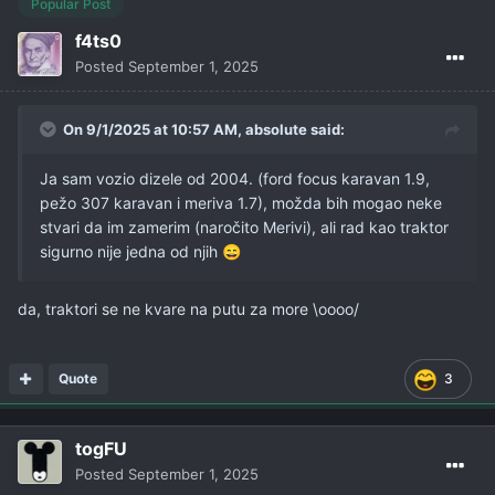
Popular Post
f4ts0
Posted
September 1, 2025
On 9/1/2025 at 10:57 AM,
absolute
said:
Ja sam vozio dizele od 2004. (ford focus karavan 1.9,
pežo 307 karavan i meriva 1.7), možda bih mogao neke
stvari da im zamerim (naročito Merivi), ali rad kao traktor
sigurno nije jedna od njih
😄
da, traktori se ne kvare na putu za more \oooo/
Quote
3
togFU
Posted
September 1, 2025