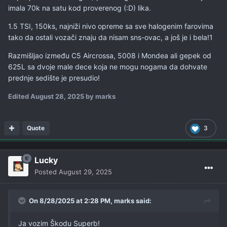
imala 70k na satu kod proverenog (:D) lika.
1.5 TSI, 150ks, najniži nivo opreme sa sve halogenim farovima
tako da ostali vozači znaju da nisam sns-ovac, a još je i bela!1
Razmišljao između C5 Aircrossa, 5008 i Mondea ali gepek od
625L sa dvoje male dece koja ne mogu nogama da dohvate
prednje sedište je presudio!
Edited
August 28, 2025
by marks
Quote
3
Lucky
Posted
August 29, 2025
On 8/28/2025 at 2:28 PM,
marks
said:
Ja vozim Škodu Superb!