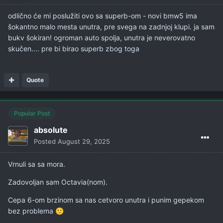
odlično će mi poslužiti ovo sa superb-om - novi bmw5 ima
šokantno malo mesta unutra, pre svega na zadnjoj klupi. ja sam
bukv šokiran! ogroman auto spolja, unutra je neverovatno
skučen.... pre bi birao superb zbog toga
Quote
Popular Post
absolute
Posted
August 29, 2025
Vrnuli sa sa mora.
Zadovoljan sam Octavia(nom).
Cepa 6-om brzinom sa nas cetvoro unutra i punim gepekom
bez problema
🙂