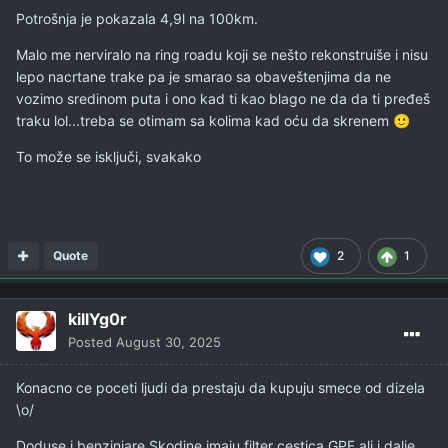
Potrošnja je pokazala 4,9l na 100km.
Malo me nerviralo na ring roadu koji se nešto rekonstruiše i nisu
lepo nacrtane trake pa je smarao sa obaveštenjima da ne
vozimo sredinom puta i ono kad ti kao blago ne da da ti pređeš
traku lol...treba se otimam sa kolima kad oću da skrenem
🙂
To može se isključi, svakako
Quote
2
1
killYg0r
Posted
August 30, 2025
Konacno ce poceti ljudi da prestaju da kupuju smece od dizela
\o/
Doduse i benzinjare Skodine imaju filter cestica GPF ali i dalje