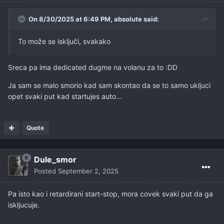
On 8/30/2025 at 6:49 PM,
absolute
said:
To može se isključi, svakako
Sreca pa ima dedicated dugme na volanu za to
:DD
Ja sam se malo smorio kad sam skontao da se to samo ukljuci
opet svaki put kad startujes auto...
Quote
Dule_smor
Posted
September 2, 2025
Pa isto kao i retardirani start-stop, mora covek svaki put da ga
iskljucuje.