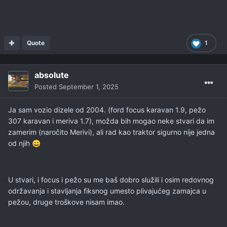
Quote
1
absolute
Posted
September 1, 2025
Ja sam vozio dizele od 2004. (ford focus karavan 1.9, pežo
307 karavan i meriva 1.7), možda bih mogao neke stvari da im
zamerim (naročito Merivi), ali rad kao traktor sigurno nije jedna
od njih
😄
U stvari, i focus i pežo su me baš dobro služili i osim redovnog
održavanja i stavljanja fiksnog umesto plivajućeg zamajca u
pežou, druge troškove nisam imao.