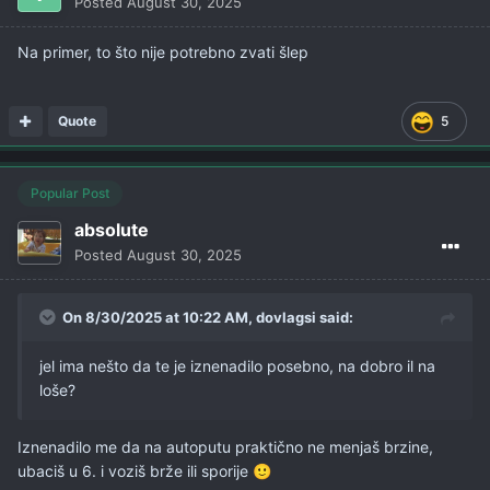
Posted
August 30, 2025
Na primer, to što nije potrebno zvati šlep
Quote
5
Popular Post
absolute
Posted
August 30, 2025
On 8/30/2025 at 10:22 AM,
dovlagsi
said:
jel ima nešto da te je iznenadilo posebno, na dobro il na
loše?
Iznenadilo me da na autoputu praktično ne menjaš brzine,
ubaciš u 6. i voziš brže ili sporije
🙂