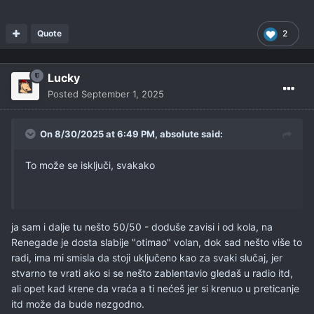
Quote
2
Lucky
Posted
September 1, 2025
On 8/30/2025 at 6:49 PM,
absolute
said:
To može se isključi, svakako
ja sam i dalje tu nešto 50/50 - doduše zavisi i od kola, na
Renegade je dosta slabije "otimao" volan, dok sad nešto više to
radi, ima mi smisla da stoji uključeno kao za svaki slučaj, jer
stvarno te vrati ako si se nešto zablentavio gledaš u radio itd,
ali opet kad krene da vraća a ti nećeš jer si krenuo u preticanje
itd može da bude nezgodno.