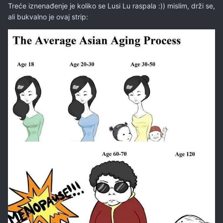
Treće iznenađenje je koliko se Lusi Lu raspala :)) mislim, drži se,
ali bukvalno je ovaj strip: