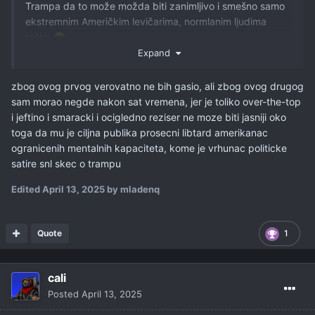
Trampa da to može možda biti zanimljivo i smešno samo
ekstremnim Američkim levičarima, normlanim ljudima
teško
😄
Expand
zbog ovog prvog verovatno ne bih gasio, ali zbog ovog drugog
sam morao negde nakon sat vremena, jer je toliko over-the-top
i jeftino i smaracki i ocigledno reziser ne moze biti jasniji oko
toga da mu je ciljna publika prosecni libtard amerikanac
ogranicenih mentalnih kapaciteta, kome je vrhunac politicke
satire snl skec o trampu
Edited
April 13, 2025
by mladenq
Quote
1
cali
Posted
April 13, 2025