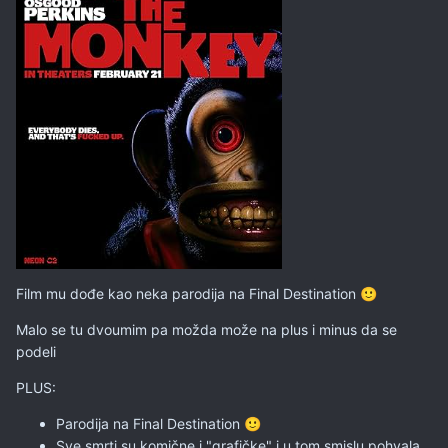
Film mu dođe kao neka parodija na Final Destination
🙂
Malo se tu dvoumim pa možda može na plus i minus da se
podeli
PLUS:
Parodija na Final Destination
🙂
Sve smrti su komične i "grafičke" i u tom smislu pohvala