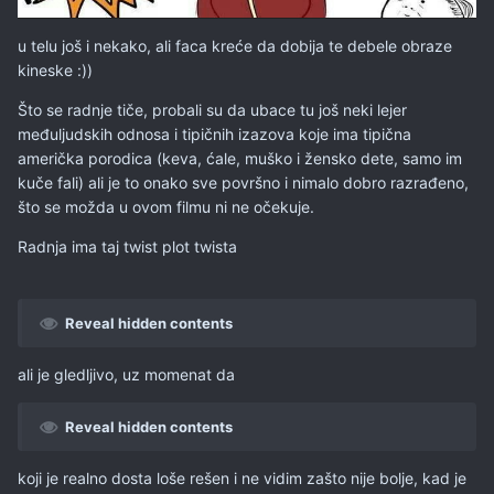
u telu još i nekako, ali faca kreće da dobija te debele obraze
kineske
:))
Što se radnje tiče, probali su da ubace tu još neki lejer
međuljudskih odnosa i tipičnih izazova koje ima tipična
američka porodica (keva, ćale, muško i žensko dete, samo im
kuče fali) ali je to onako sve površno i nimalo dobro razrađeno,
što se možda u ovom filmu ni ne očekuje.
Radnja ima taj twist plot twista
Reveal hidden contents
ali je gledljivo, uz momenat da
Reveal hidden contents
koji je realno dosta loše rešen i ne vidim zašto nije bolje, kad je