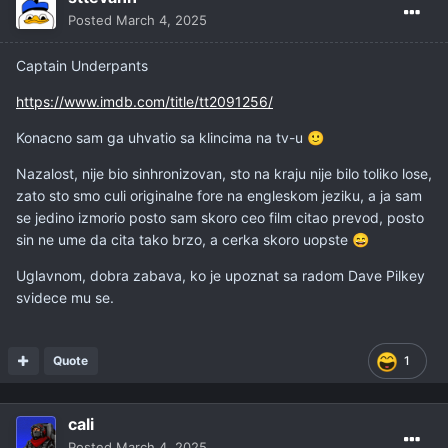
Posted
March 4, 2025
Captain Underpants
https://www.imdb.com/title/tt2091256/
Konacno sam ga uhvatio sa klincima na tv-u
🙂
Nazalost, nije bio sinhronizovan, sto na kraju nije bilo toliko lose,
zato sto smo culi originalne fore na engleskom jeziku, a ja sam
se jedino izmorio posto sam skoro ceo film citao prevod, posto
sin ne ume da cita tako brzo, a cerka skoro uopste
😄
Uglavnom, dobra zabava, ko je upoznat sa radom Dave Pilkey
svidece mu se.
Quote
1
cali
Posted
March 4, 2025