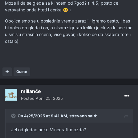
Moze li da se gleda sa klincem od 7god? (i 4.5, posto ce
verovatno onda hteti i cerka
)
😄
Obojica smo se u poslednje vreme zarazili, igramo cesto, i bas
bi voleo da gleda i on, a nisam siguran koliko je ok za klince (ne
u smislu strasnih scena, vise govor, i koliko ce da skapira fore i
ostalo)
Quote
millanče
Posted
April 25, 2025
On 4/25/2025 at 9:41 AM,
sttevann
said:
Jel odgledao neko Minecraft mozda?