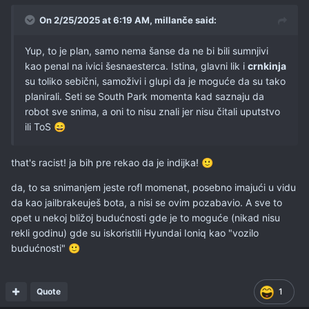
On 2/25/2025 at 6:19 AM,
millanče
said:
Yup, to je plan, samo nema šanse da ne bi bili sumnjivi
kao penal na ivici šesnaesterca. Istina, glavni lik i
crnkinja
su toliko sebični, samoživi i glupi da je moguće da su tako
planirali. Seti se South Park momenta kad saznaju da
robot sve snima, a oni to nisu znali jer nisu čitali uputstvo
ili ToS
😄
that's racist! ja bih pre rekao da je indijka!
🙂
da, to sa snimanjem jeste rofl momenat, posebno imajući u vidu
da kao jailbrakeuješ bota, a nisi se ovim pozabavio. A sve to
opet u nekoj bližoj budućnosti gde je to moguće (nikad nisu
rekli godinu) gde su iskoristili Hyundai Ioniq kao "vozilo
budućnosti"
🙂
Quote
1