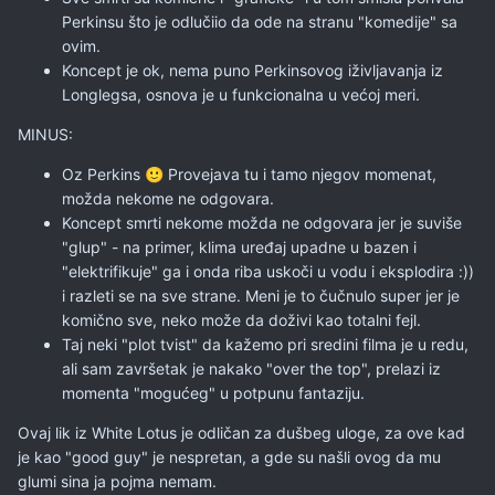
Perkinsu što je odlučiio da ode na stranu "komedije" sa
ovim.
Koncept je ok, nema puno Perkinsovog iživljavanja iz
Longlegsa, osnova je u funkcionalna u većoj meri.
MINUS:
Oz Perkins
Provejava tu i tamo njegov momenat,
🙂
možda nekome ne odgovara.
Koncept smrti nekome možda ne odgovara jer je suviše
"glup" - na primer, klima uređaj upadne u bazen i
"elektrifikuje" ga i onda riba uskoči u vodu i eksplodira :))
i razleti se na sve strane. Meni je to čučnulo super jer je
komično sve, neko može da doživi kao totalni fejl.
Taj neki "plot tvist" da kažemo pri sredini filma je u redu,
ali sam završetak je nakako "over the top", prelazi iz
momenta "mogućeg" u potpunu fantaziju.
Ovaj lik iz White Lotus je odličan za dušbeg uloge, za ove kad
je kao "good guy" je nespretan, a gde su našli ovog da mu
glumi sina ja pojma nemam.