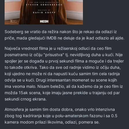
Sodeberg se vratio da režira nakon što je rekao da odlazi iz
priče, mada gledajući IMDB ne deluje da je ikad odlazio ali ajde.
Najveća vrednost filma je u režiserskoj odluci da ceo film
posmatramo iz očiju "prisustva" tj. nevidljivog duha u kući. Nije
spojler jer se događa u prvoj sekundi filma a moguće i da trejler
to takođe otkriva. Tako da sve od radnje vidimo iz očiju duha,
koji ujedno ne može ni da napusti kuću samim tim cela radnja
odvija se u kući. Drugi interesantan momenat su scene kojih
ima veoma malo. Nisam beležio, ali da kažemo da je ceo film iz
možda 15ak scena, koje imaju jasne prekide u trajanju od par
sekundi crnog ekrana.
Atmosfera je samim tim dosta dobra, onako vrlo intenzivna
zbog tog kadriranja koje u polu-amaterskom fazonu i sa 0.5
kamera modom prilazi likovima, odlazi, pomera se.