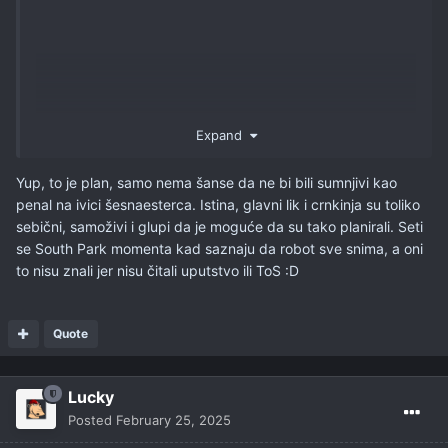
Expand
Yup, to je plan, samo nema šanse da ne bi bili sumnjivi kao
penal na ivici šesnaesterca. Istina, glavni lik i crnkinja su toliko
sebični, samoživi i glupi da je moguće da su tako planirali. Seti
se South Park momenta kad saznaju da robot sve snima, a oni
to nisu znali jer nisu čitali uputstvo ili ToS
:D
Quote
Lucky
Posted
February 25, 2025