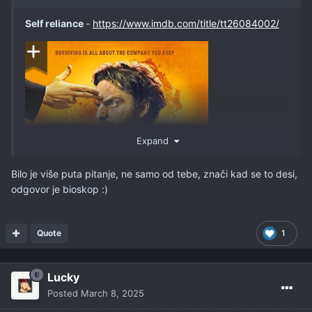
Self reliance
-
https://www.imdb.com/title/tt26084002/
Expand
Bilo je više puta pitanje, ne samo od tebe, znači kad se to desi,
odgovor je bioskop
:)
Quote
1
Lucky
Posted
March 8, 2025
Ne mogu da se setim dal' je neko ovde preporučio film ili