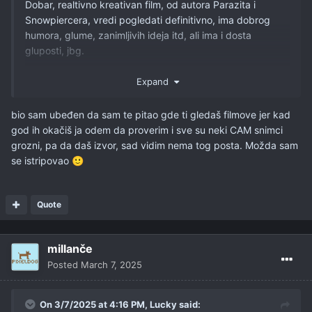
Dobar, realtivno kreativan film, od autora Parazita i
Snowpiercera, vredi pogledati definitivno, ima dobrog
humora, glume, zanimljivih ideja itd, ali ima i dosta
gluposti, jbg.
Kontam da nisu spojleri kad je otkriveno dosta i u
Expand
trejlerima, dakle on je 17 iteracija sebe, bukvalno ga
štampaju kao u 3D printeru, za najopasnije misije i
bio sam ubeđen da sam te pitao gde ti gledaš filmove jer kad
eksperimente, e sad kako posle 17 verzija gde je on
god ih okačiš ja odem da proverim i sve su neki CAM snimci
"pushover" sisica odjednom ispadne 18ti kao neki sigma
grozni, pa da daš izvor, sad vidim nema tog posta. Možda sam
IDGAF Chad, nikakvog objašnjenja i logike nema, sem da
se istripovao
🙂
im je to trebalo tako zbog radnje i zbog toga da se malo
Patinson razmeće svojim glumačkim rasponom
🙂
Quote
Takođe je moglo biti kraće pola sata bez problema, i Mark
Rufalo je tako jadna, jednodimenziona parodija na Trampa
da to može možda biti zanimljivo i smešno samo
millanče
ekstremnim Američkim levičarima, normlanim ljudima
Posted
March 7, 2025
teško
😄
Ocena: "definitivno pogldati kad izađe na striminzima ili
On 3/7/2025 at 4:16 PM,
Lucky
said:
internetima" / 10.