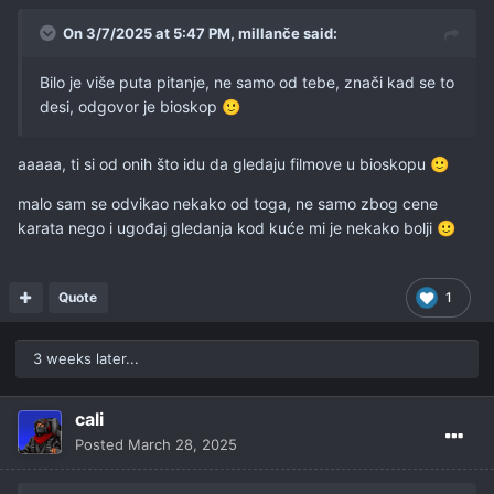
sam ga drugačije negde skapirao, ali mi stoji na listi i sad
On 3/7/2025 at 5:47 PM,
millanče
said:
je došao na dnevni red.
Bilo je više puta pitanje, ne samo od tebe, znači kad se to
I nije loš! mislim da je čak možda zaslužio i više od 6.0
desi, odgovor je bioskop
🙂
koliko trenutno ima na imdb. Ono, sama postavka je
dovoljno glupava da ne možeš da očekuješ čudo od filma,
ali onako, zanimljivo vozi tu neku svoju priču
🙂
aaaaa, ti si od onih što idu da gledaju filmove u bioskopu
🙂
bio sam ubeđen da sam te pitao gde ti gledaš filmove jer
malo sam se odvikao nekako od toga, ne samo zbog cene
kad god ih okačiš ja odem da proverim i sve su neki CAM
karata nego i ugođaj gledanja kod kuće mi je nekako bolji
🙂
snimci grozni, pa da daš izvor, sad vidim nema tog posta.
Možda sam se istripovao
🙂
Quote
1
3 weeks later...
cali
Posted
March 28, 2025