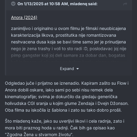
On 1/13/2025 at 10:58 AM,
mladenq
said:
Anora (2024)
zanimljivo i originalno u ovom filmu je filmski neuobicajena
karakterizacija likova, prostitutka nije romantizovana
neshvacena dusa koja se bavi time samo jer je prinudjena
nego je zena trashy i voli to sto radi :D, poslodavac joj nije
pimp gangster koji joj deli samare za dobar dan, bogatas
koji je 'spasava' nije princ na belom konju, njegov otac
ruski oligarh nije mafijas sa bezbroj thugova koji lome
Expand
noge na keca
Odgledao juče i prijatno se iznenadio. Kapiram zašto su Flow i
i generalno film ni u jednom trenutku ne pokusava da te
Anora dobili oskare, iako sami po sebi nisu remek dela
slafinja oko onoga sto gledas (osim mozda na kraju, gde
kinematografije; svima je dokurčilo da gledaju generička
ova glavna dobija neku kvazi dubinu lika, sto vidim po
holivudska CGI sranja u kojim glume Zendaja i Dvejn Džonson.
nekim recenzijama da su ljudi shvatili na nacin, koji kad
Oba filma su iskočila iz šablona i zato su tako dobro prošli.
razmislim, i nije toliko neocekivan... mada i tu ne bih rekao
da je do filma, nego su ljudi delulu sa svojim zaključcima)
Što mladenq kaže, jako su uverljivi likovi i cela radnja, zato i
mora biti praznog hoda u radnji. Čak bih ga opisao kao
medjutim to sto daje filmu kul vajb cini ga na momente i
"Zgodna Žena u stvarnom životu".