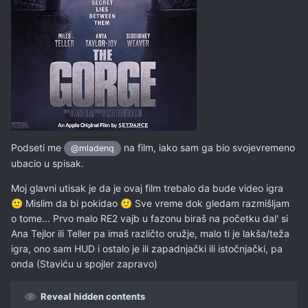
Podseti me
na film, iako sam ga bio svojevremeno
@mladenq
ubacio u spisak.
Moj glavni utisak je da je ovaj film trebalo da bude video igra
Mislim da bi pokidao
Sve vreme dok gledam razmišljam
🙂
🙂
o tome... Prvo malo RE2 vajb u fazonu biraš na početku dal' si
Ana Tejlor ili Teller pa imaš različto oružje, malo ti je lakša/teža
igra, ono sam HUD i ostalo je ili zapadnjački ili istočnjački, pa
onda (Staviću u spojler zapravo)
Reveal hidden contents