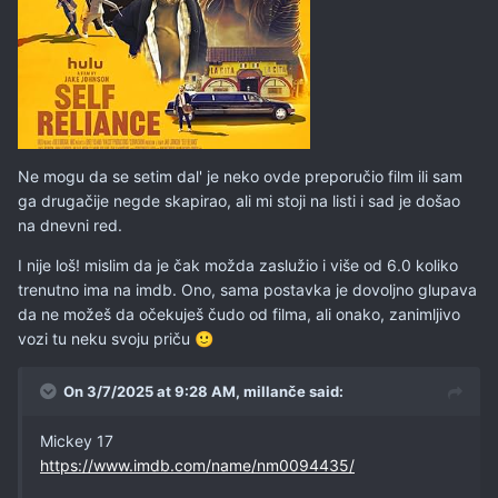
Ne mogu da se setim dal' je neko ovde preporučio film ili sam
ga drugačije negde skapirao, ali mi stoji na listi i sad je došao
na dnevni red.
I nije loš! mislim da je čak možda zaslužio i više od 6.0 koliko
trenutno ima na imdb. Ono, sama postavka je dovoljno glupava
da ne možeš da očekuješ čudo od filma, ali onako, zanimljivo
vozi tu neku svoju priču
🙂
On 3/7/2025 at 9:28 AM,
millanče
said:
Mickey 17
https://www.imdb.com/name/nm0094435/