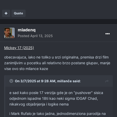
Quote
mladenq
Posted
April 13, 2025
Mickey 17 (2025)
obecavajuca, iako ne toliko u srzi originalna, premisa drzi film
zanimljivim u pocetku ali relativno brzo postane glupav, manje
vise ovo sto milance kaze
On 3/7/2025 at 9:28 AM,
millanče
said:
e sad kako posle 17 verzija gde je on "pushover" sisica
odjednom ispadne 18ti kao neki sigma IDGAF Chad,
nikakvog objašnjenja i logike nema
i Mark Rufalo je tako jadna, jednodimenziona parodija na