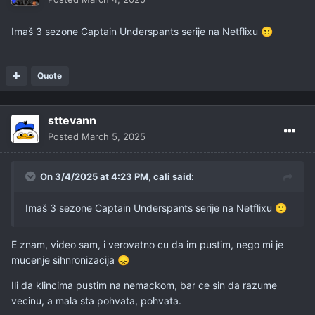
Imaš 3 sezone Captain Underspants serije na Netflixu
🙂
Quote
sttevann
Posted
March 5, 2025
On 3/4/2025 at 4:23 PM,
cali
said:
Imaš 3 sezone Captain Underspants serije na Netflixu
🙂
E znam, video sam, i verovatno cu da im pustim, nego mi je
mucenje sihnronizacija
😞
Ili da klincima pustim na nemackom, bar ce sin da razume
vecinu, a mala sta pohvata, pohvata.