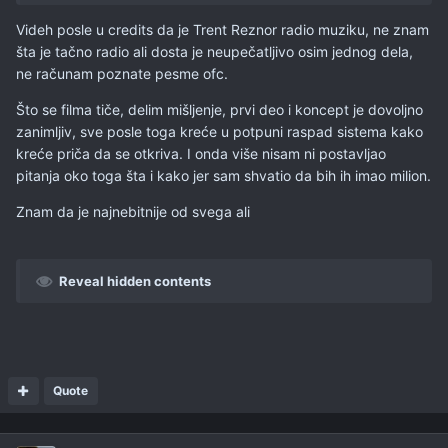
Videh posle u credits da je Trent Reznor radio muziku, ne znam
šta je tačno radio ali dosta je neupečatljivo osim jednog dela,
ne računam poznate pesme ofc.
Što se filma tiče, delim mišljenje, prvi deo i koncept je dovoljno
zanimljiv, sve posle toga kreće u potpuni raspad sistema kako
kreće priča da se otkriva. I onda više nisam ni postavljao
pitanja oko toga šta i kako jer sam shvatio da bih ih imao milion.
Znam da je najnebitnije od svega ali
Reveal hidden contents
Quote