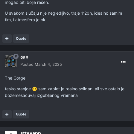
mogao biti bolje rešen.
U svakom slučaju nije negledljivo, traje 1:20h, idealno samim
tim, i atmosfera je ok.
Quote
G!!!
Posted
March 4, 2025
The Gorge
tesko sranjce
sam zaplet je realno solidan, ali sve ostalo je
🙂
bozemesacuvaj izgubljenog vremena
Quote
sttevann