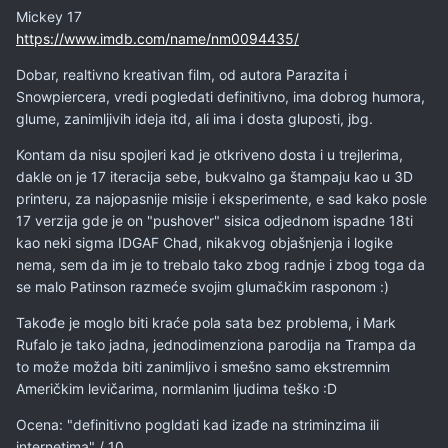
Mickey 17
https://www.imdb.com/name/nm0094435/
Dobar, realtivno kreativan film, od autora Parazita i
Snowpiercera, vredi pogledati definitivno, ima dobrog humora,
glume, zanimljivih ideja itd, ali ima i dosta gluposti, jbg.
Kontam da nisu spojleri kad je otkriveno dosta i u trejlerima,
dakle on je 17 iteracija sebe, bukvalno ga štampaju kao u 3D
printeru, za najopasnije misije i eksperimente, e sad kako posle
17 verzija gde je on "pushover" sisica odjednom ispadne 18ti
kao neki sigma IDGAF Chad, nikakvog objašnjenja i logike
nema, sem da im je to trebalo tako zbog radnje i zbog toga da
se malo Patinson razmeće svojim glumačkim rasponom
:)
Takođe je moglo biti kraće pola sata bez problema, i Mark
Rufalo je tako jadna, jednodimenziona parodija na Trampa da
to može možda biti zanimljivo i smešno samo ekstremnim
Američkim levičarima, normlanim ljudima teško :D
Ocena: "definitivno pogldati kad izađe na striminzima ili
internetima" / 10.