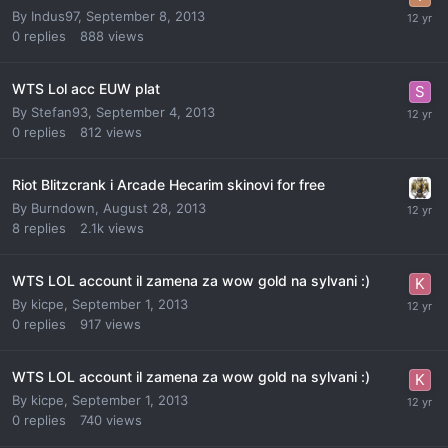
By
Indus97
,
September 8, 2013
0
replies
888
views
WTS Lol acc EUW plat
By
Stefan93
,
September 4, 2013
0
replies
812
views
Riot Blitzcrank i Arcade Hecarim skinovi for free
By
Burndown
,
August 28, 2013
8
replies
2.1k
views
WTS LOL account il zamena za wow gold na sylvani :)
By
kicpe
,
September 1, 2013
0
replies
917
views
WTS LOL account il zamena za wow gold na sylvani :)
By
kicpe
,
September 1, 2013
0
replies
740
views