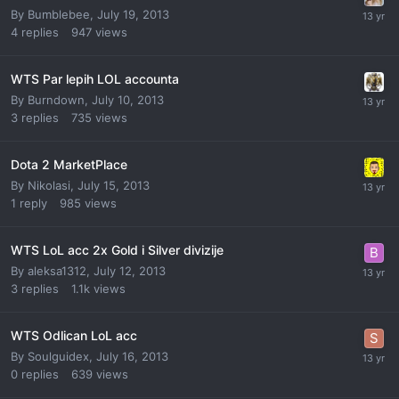
By
Bumblebee
,
July 19, 2013
4
replies
947
views
WTS Par lepih LOL accounta
By
Burndown
,
July 10, 2013
3
replies
735
views
Dota 2 MarketPlace
By
Nikolasi
,
July 15, 2013
1
reply
985
views
WTS LoL acc 2x Gold i Silver divizije
By
aleksa1312
,
July 12, 2013
3
replies
1.1k
views
WTS Odlican LoL acc
By
Soulguidex
,
July 16, 2013
0
replies
639
views