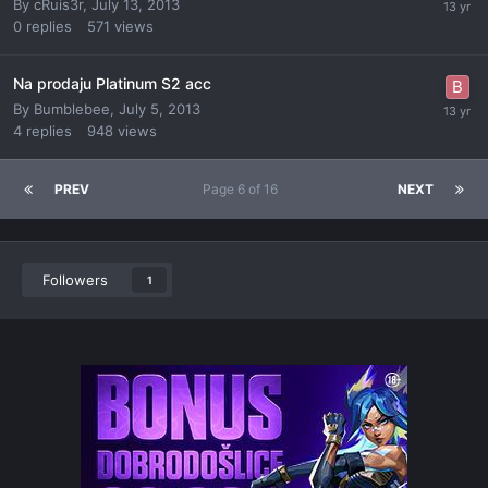
By
cRuis3r
,
July 13, 2013
0
replies
571
views
Na prodaju Platinum S2 acc
By
Bumblebee
,
July 5, 2013
4
replies
948
views
PREV
Page 6 of 16
NEXT
Followers
1