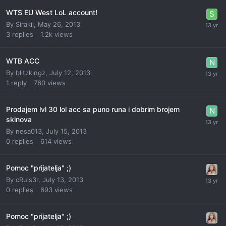
WTS EU West LoL account!
By
Sirakii
,
May 26, 2013
3
replies
1.2k
views
WTB ACC
By
blitzkingz
,
July 12, 2013
1
reply
760
views
Prodajem lvl 30 lol acc sa puno runa i dobrim brojem
skinova
By
nesa013
,
July 15, 2013
0
replies
614
views
Pomoc "prijatelja" ;)
By
cRuis3r
,
July 13, 2013
0
replies
693
views
Pomoc "prijatelja" ;)