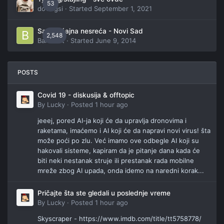
53
dovlagsi
· Started
September 1, 2021
Saobraćajna nesreća - Novi Sad
2,548
Bahamut
· Started
June 9, 2014
POSTS
Covid 19 - diskusija & offtopic
By
Lucky
·
Posted
1 hour ago
jeeej, pored AI-ja koji će da upravlja dronovima i
raketama, imaćemo i AI koji će da napravi novi virus! šta
može poći po zlu. Već imamo ove odbegle AI koji su
hakovali sisteme, kapiram da je pitanje dana kada će
biti neki nestanak struje ili prestanak rada mobilne
mreže zbog AI upada, onda idemo na naredni korak...
Pričajte šta ste gledali u poslednje vreme
By
Lucky
·
Posted
1 hour ago
Skyscraper - https://www.imdb.com/title/tt5758778/