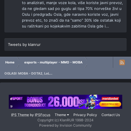
to analizirati, manje voze kola, više koriste javni prevoz,
da ne gledam sad po guglu ali tipa 70% norveške živi u
Oslu i predgrađu Osla, gde naravno koriste voz, javni
prevoz etc, to znači da na "samo" 30% ide ostatak koji
su raštrkani po kojekakvim zabitima Osla gde i...
Tweets by klanrur
Home
esports - multiplayer - MMO - MOBA
OGLASI: MOBA - DOTA2, LoL...
IPS Theme
by
IPSFocus
Theme
Privacy Policy
Contact Us
Copyright (c) KlanRUR 1998-2024
Powered by Invision Community