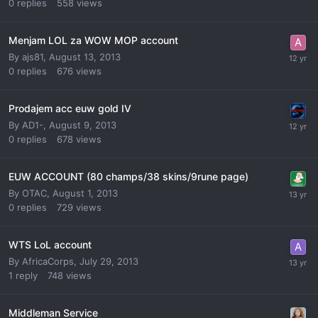
0
replies
558
views
Menjam LOL za WOW MOP account
By
ajs81
,
August 13, 2013
0
replies
676
views
Prodajem acc euw gold IV
By
AD1-
,
August 9, 2013
0
replies
678
views
EUW ACCOUNT (80 champs/38 skins/9rune page)
By
OTAC
,
August 1, 2013
0
replies
729
views
WTS LoL account
By
AfricaCorps
,
July 29, 2013
1
reply
748
views
Middleman Service