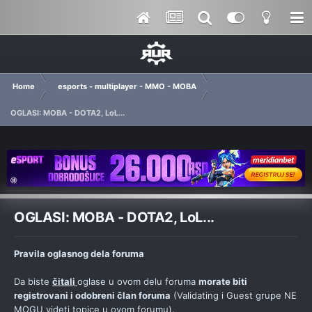
Home
esports - multiplayer - MMO - MOBA
OGLASI: MOBA - DOTA2, LoL...
OGLASI: MOBA - DOTA2, LoL...
Pravila oglasnog dela foruma
Da biste
čitali
oglase u ovom delu foruma
morate biti
registrovani i odobreni član foruma
(Validating i Guest grupe NE
MOGU videti topice u ovom forumu).