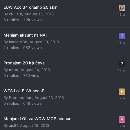
EUW Acc 34 champ 20 skin
By
cRuis3r
,
August 13, 2013
8
replies
1.2k
views
Menjam akaunt na NA!
By
lancemi3d
,
August 10, 2013
2
replies
952
views
Prodajem 20 ključeva
By
mthd
,
August 14, 2013
0
replies
730
views
WTS LoL EUW acc :P
By
Freeeeedom
,
August 13, 2013
0
replies
648
views
Menjam LOL za WOW MOP account
By
ajs81
,
August 13, 2013