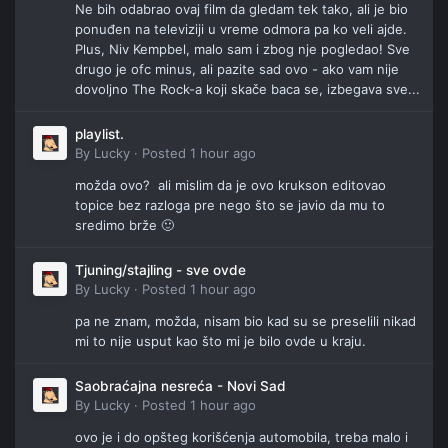
Ne bih odabrao ovaj film da gledam tek tako, ali je bio
ponuđen na televiziji u vreme odmora pa ko veli ajde.
Plus, Niv Kempbel, malo sam i zbog nje pogledao! Sve
drugo je ofc minus, ali pazite sad ovo - ako vam nije
dovoljno The Rock-a koji skače baca se, izbegava sve...
playlist.
By
Lucky
·
Posted
1 hour ago
možda ovo? ali mislim da je ovo krukson editovao
topice bez razloga pre nego što se javio da mu to
sredimo brže 🙂
Tjuning/stajling - sve ovde
By
Lucky
·
Posted
1 hour ago
pa ne znam, možda, nisam bio kad su se preselili nikad
mi to nije usput kao što mi je bilo ovde u kraju.
Saobraćajna nesreća - Novi Sad
By
Lucky
·
Posted
1 hour ago
ovo je i do opšteg korišćenja automobila, treba malo i