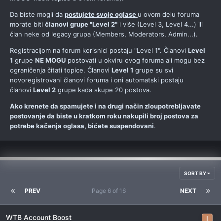
Da biste mogli da
postujete svoje oglase
u ovom delu foruma
morate biti
članovi grupe "Level 2"
i više (Level 3, Level 4...) ili
član neke od legacy grupa (Members, Moderators, Admin...).
Registracijom na forum korisnici postaju "Level 1". Članovi
Level
1
grupe
NE MOGU
postovati u okviru ovog foruma ali mogu bez
ograničenja čitati topice. Članovi
Level 1
grupe su svi
novoregistrovani članovi foruma i oni automatski postaju
članovi
Level 2
grupe kada skupe 20 postova.
Ako krenete da spamujete i na drugi način zloupotrebljavate
postovanje da biste u kratkom roku nakupili broj postova za
potrebe kačenja oglasa, bićete suspendovani
.
SORT BY
PREV
Page 6 of 16
NEXT
WTB Account Boost