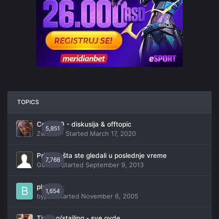
TOPICS
Covid 19 - diskusija & offtopic
5,851
Zwerko
· Started
March 17, 2020
Pričajte šta ste gledali u poslednje vreme
7,766
Guest · Started
September 9, 2013
playlist.
1,654
byp_
· Started
November 6, 2005
Tjuning/stajling - sve ovde