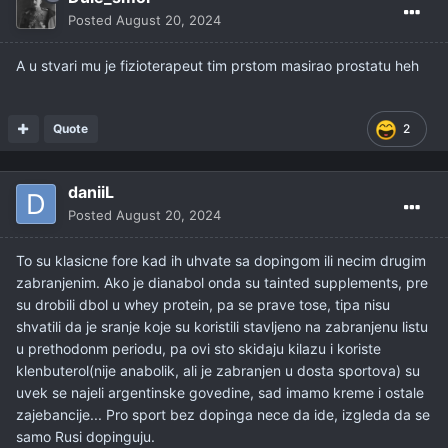
Posted
August 20, 2024
A u stvari mu je fizioterapeut tim prstom masirao prostatu heh
Quote
2
daniiL
Posted
August 20, 2024
To su klasicne fore kad ih uhvate sa dopingom ili necim drugim
zabranjenim. Ako je dianabol onda su tainted supplements, pre
su drobili dbol u whey protein, pa se prave tose, tipa nisu
shvatili da je sranje koje su koristili stavljeno na zabranjenu listu
u prethodonm periodu, pa ovi sto skidaju kilazu i koriste
klenbuterol(nije anabolik, ali je zabranjen u dosta sportova) su
uvek se najeli argentinske govedine, sad imamo kreme i ostale
zajebancije... Pro sport bez dopinga nece da ide, izgleda da se
samo Rusi dopinguju.