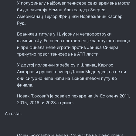
У полуфиналу најбољег тенисера свих времена могли
би да сачекају Немац Александер Зверев,
Американац Тејлор Фриц или Норвежанин Каспер
Руд.
Бранилац титуле у Њујорку и четвороструки
шампион Ју-Ес опена постављен је за другог носиоца
и пре финала неће играти против Јаника Синера,
тренутно првог тенисера на АТП листи.
У другој половини жреба су и Шпанац Карлос
Алкараз и руски тенисер Данил Медведев, па се ни
они сигурно неће наћи на Ђоковићевом путу до
финала.
Новак Ђоковић је освајао пехаре на Ју-Ес опену 2011,
2015, 2018. и 2023. године.
A i ostali:
Осим Ђоковића и Ђереа, Србију ће на Ју-Ес опену