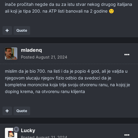
inače pročitah negde da su za istu stvar nekog drugog italijana
ali koji je tipa 200. na ATP listi banovali na 2 godine
🙂
Quote
mladenq
Posted
August 21, 2024
mislim da je bio 700. na listi i da je popio 4 god, ali je valjda u
njegovom slucaju njegov fizio odbio da svedoci da je
kompletna moroncina koja trlja svoju otvorenu ranu, na kojoj je
doping krema, na otvorenu ranu klijenta
Quote
Lucky
Posted
August 21, 2024