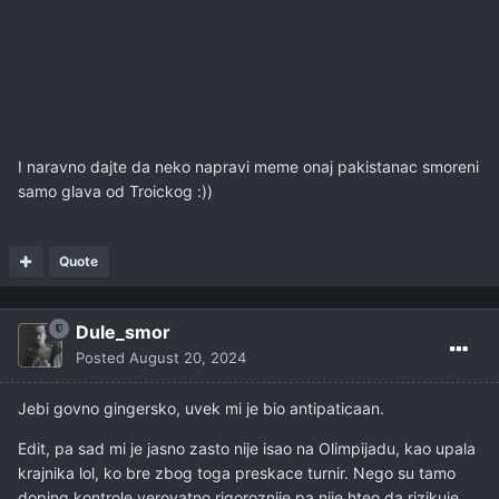
I naravno dajte da neko napravi meme onaj pakistanac smoreni
samo glava od Troickog
:))
Quote
Dule_smor
Posted
August 20, 2024
Jebi govno gingersko, uvek mi je bio antipaticaan.
Edit, pa sad mi je jasno zasto nije isao na Olimpijadu, kao upala
krajnika lol, ko bre zbog toga preskace turnir. Nego su tamo
doping kontrole verovatno rigoroznije pa nije hteo da rizikuje.