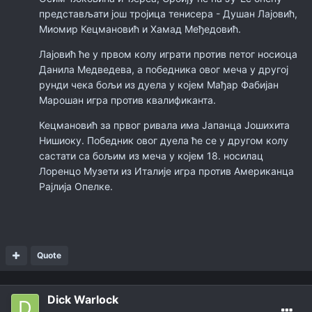
представљати још тројица тенисера - Душан Лајовић,
Миомир Кецмановић и Хамад Међедовић.
Лајовић ће у првом колу играти против петог носиоца
Данила Медведева, а победника овог меча у другој
рунди чека бољи из дуела у којем Мађар Фабијан
Марошан игра против квалификанта.
Кецмановић за првог ривала има Јапанца Јошихита
Нишиоку. Победник овог дуела ће се у другом колу
састати са бољим из меча у којем 18. носилац
Лоренцо Музети из Италије игра против Американца
Рајлија Опелке.
Quote
Dick Warlock