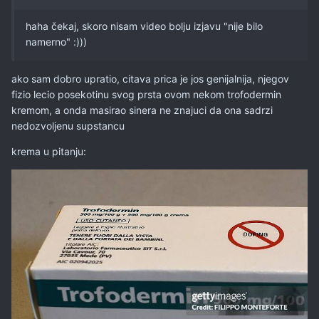
haha čekaj, skoro nisam video bolju izjavu "nije bilo
namerno"
:)))
ako sam dobro upratio, citava prica je jos genijalnija, njegov
fizio lecio posekotinu svog prsta ovom nekom trofodermin
kremom, a onda masirao sinera ne znajuci da ona sadrzi
nedozvoljenu supstancu
krema u pitanju: