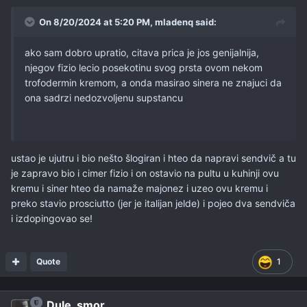
On 8/20/2024 at 5:20 PM,
mladenq
said:
ako sam dobro upratio, citava prica je jos genijalnija,
njegov fizio lecio posekotinu svog prsta ovom nekom
trofodermin kremom, a onda masirao sinera ne znajuci da
ona sadrzi nedozvoljenu supstancu
ustao je ujutru i bio nešto šlogiran i hteo da napravi sendvič a tu
je zapravo bio i cimer fizio i on ostavio na pultu u kuhinji ovu
kremu i siner hteo da namaže majonez i uzeo ovu kremu i
preko stavio prosciutto (jer je italijan jelde) i pojeo dva sendviča
i izdopingovao se!
Quote
1
Dule_smor