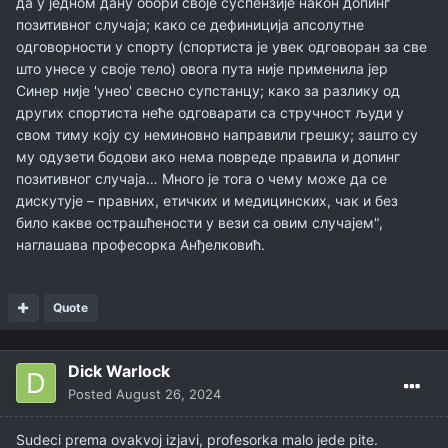
да у једном дану обори своје суспензије након допинг
позитивног случаја; како се дефиниција апсолутне
одговорности у спорту (спортиста је увек одговоран за све
што унесе у своје тело) овога пута није применила јер
Синер није 'унео' свесно супстанцу; како за разлику од
других спортиста неће одговарати са стручност људи у
свом тиму коју су неминовно направили грешку; зашто су
му одузети бодови ако нема повреде правила и допинг
позитивног случаја… Много је тога о чему може да се
дискутује – правних, етичких и медицинских, чак и без
било какве острашћености у вези са овим случајем",
наглашава професорка Анђелковић.
Quote
Dick Warlock
Posted
August 26, 2024
Sudeci prema ovakvoj izjavi, profesorka malo jede pite.