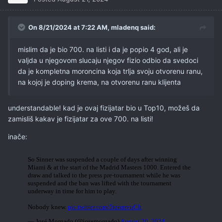
On 8/21/2024 at 7:22 AM,
mladenq
said:
mislim da je bio 700. na listi i da je popio 4 god, ali je
valjda u njegovom slucaju njegov fizio odbio da svedoci
da je kompletna moroncina koja trlja svoju otvorenu ranu,
na kojoj je doping krema, na otvorenu ranu klijenta
understandable! kad je ovaj fizijatar bio u Top10, možeš da
zamisliš kakav je fizijatar za ove 700. na listi!
inače: