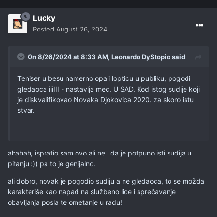
Lucky
Posted
August 26, 2024
On 8/26/2024 at 8:33 AM,
Leonardo DyStopio
said:
Teniser u besu namerno opali lopticu u publiku, pogodi
gledaoca iiiIII - nastavlja mec. U SAD. Kod istog sudije koji
je diskvalifikovao Novaka Djokovica 2020. za skoro istu
stvar.
ahahah, ispratio sam ovo ali ne i da je potpuno isti sudija u
pitanju :)) pa to je genijalno.
ali dobro, novak je pogodio sudiju a ne gledaoca, to se možda
karakteriše kao napad na službeno lice i sprečavanje
obavljanja posla te ometanje u radu!