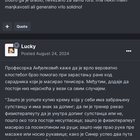
manjkavosti ali generalno vrlo solidno!
Quote
Lucky
Posted
August 24, 2024
Професорка Анђелковић каже да је врло вероватно
клостебол брзо помогао при зарастању ране код
сарадника који је масирао тенисера. Међутим, додаје да
постоји низ нејасноћа у вези са овим случајем.
"Зашто је уопште купио крему која у себи има забрањену
супстанцу и има знак за допинг; да ли је тренер рекао
физиотерапеуту да је унутра допинг супстанца или не,
пошто око тога постоје несугласице; зашто је физиотерапеут
масирао са посекотином на руци; зашто није прао руке пре
масаже или носио рукавице; како је Синер успео два пута