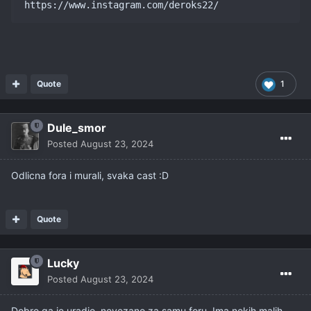
https://www.instagram.com/deroks22/
Quote
1
Dule_smor
Posted
August 23, 2024
Odlicna fora i murali, svaka cast
:D
Quote
Lucky
Posted
August 23, 2024
Dobro ga je uradio, nevezano za samu foru. Ima nekih malih