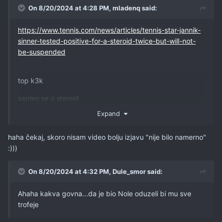
On 8/20/2024 at 4:28 PM,
mladenq
said:
https://www.tennis.com/news/articles/tennis-star-jannik-
sinner-tested-positive-for-a-steroid-twice-but-will-not-
be-suspended
top k3k
sapleo se o steroid
Expand
haha čekaj, skoro nisam video bolju izjavu "nije bilo namerno"
:)))
On 8/20/2024 at 4:32 PM,
Dule_smor
said:
Ahaha kakva govna...da je bio Nole oduzeli bi mu sve
trofeje