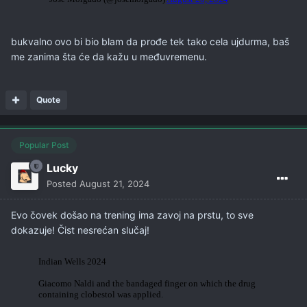
bukvalno ovo bi bio blam da prođe tek tako cela ujdurma, baš
me zanima šta će da kažu u međuvremenu.
Quote
Popular Post
Lucky
Posted
August 21, 2024
Evo čovek došao na trening ima zavoj na prstu, to sve
dokazuje! Čist nesrećan slučaj!