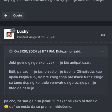
Quote
Lucky
Posted
August 21, 2024
On 8/20/2024 at 8:17 PM,
Dule_smor
said:
Jebi govno gingersko, uvek mi je bio antipaticaan.
Edit, pa sad mi je jasno zasto nije isao na Olimpijadu, kao
upala krajnika lol, ko bre zbog toga preskace turnir. Nego
su tamo doping kontrole verovatno rigoroznije pa nije
hteo da rizikuje.
pa ono, za sad ga nisu jebali, tj. makar ne kako bi trebalo
dal' će nešto da se promeni videćemo.
🙂