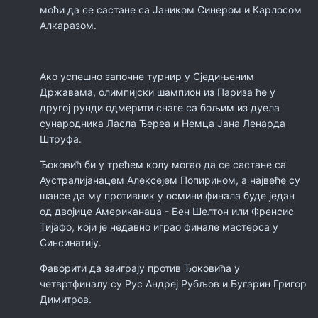
моћи да се састане са Јаником Синером и Карлосом
Алкаразом.
Ако успешно започне турнир у Сједињеним
Државама, олимпијски шампион из Париза ће у
другој рунди одмерити снаге са бољим из дуела
сународника Ласла Ђереа и Немца Јана Ленарда
Штруфа.
Ђоковић би у трећем колу могао да се састане са
Аустралијанацем Алексејем Попирином, а највеће су
шансе да му противник у осмини финала буде један
од двојице Американаца - Бен Шелтон или Френсис
Тијафо, који је недавно играо финале мастерса у
Синсинатију.
Фаворити да заиграју против Ђоковића у
четвртфиналу су Рус Андреј Рубљов и Бугарин Григор
Димитров.