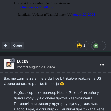
Quote
2
1
Lucky
Posted
August 23, 2024
Baš me zanima za Sinnera da li će biti ikakve reakcije na US
Openu od strane publike ili medija
🙂
Најбољи српски тенисер Новак Ђоковић играће у
првом колу Ју-Ес опена против квалификанта.
Потенцијални ривал у другој рунди му је земљак
Ласло Ђере, а олимпијски шампион пре финала неће