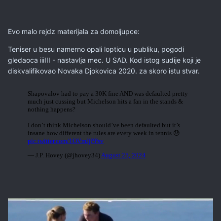
Evo malo rejdz materijala za domoljupce:
Teniser u besu namerno opali lopticu u publiku, pogodi
gledaoca iiiIII - nastavlja mec. U SAD. Kod istog sudije koji je
diskvalifikovao Novaka Djokovica 2020. za skoro istu stvar.