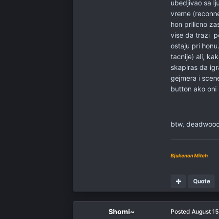
ubedjivao sa lj
vreme (reconnec
hon prilicno za
vise da trazi p
ostaju pri honu
tacnije) ali, k
skapiras da ig
gejmera i scene
button ako oni
btw, deadwood n
Bjukenon Mitch
Quote
Shomi~
Posted
August 15