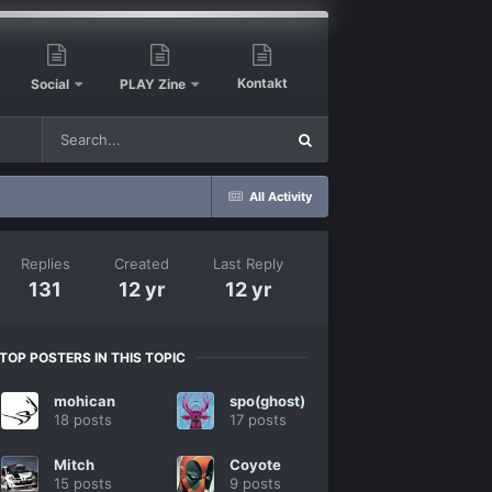
Kontakt
Social
PLAY Zine
All Activity
Replies
Created
Last Reply
131
12 yr
12 yr
TOP POSTERS IN THIS TOPIC
mohican
spo(ghost)
18 posts
17 posts
Mitch
Coyote
15 posts
9 posts