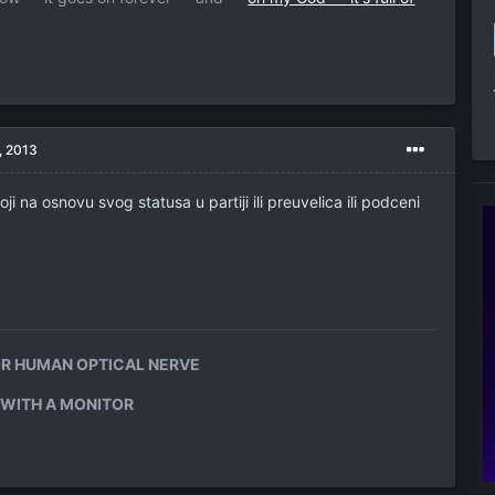
, 2013
koji na osnovu svog statusa u partiji ili preuvelica ili podceni
OR HUMAN OPTICAL NERVE
 WITH A MONITOR