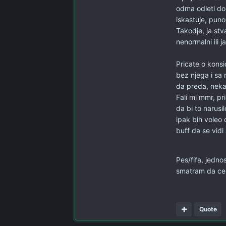
odma odleti do
iskastuje, puno
Takodje, ja stv
nenormalni ili 
Pricate o konsi
bez njega i sa 
da preda, neka
Fali mi mmr, p
da bi to narusi
ipak bih voleo
buff da se vidi 
Pes/fifa, jedno
smatram da ce 
Quote