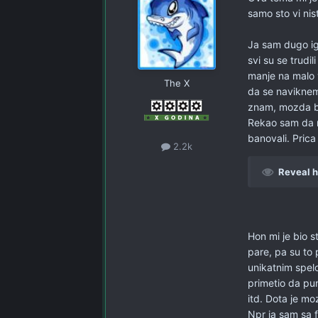
samo sto vi nis
Ja sam dugo ig
svi su se trudili
manje na malo 
The X
da se naviknem
znam, mozda bi
Rekao sam da n
banovali. Prica
2.2k
Reveal h
Hon mi je bio s
pare, pa su to 
unikatnim spel
primetio da pun
itd. Dota je moz
Npr ja sam sa f