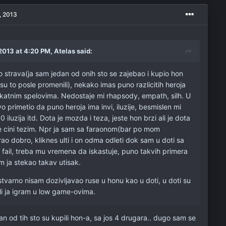
, 2013
2013 at 4:20 PM, Atelas said:
o strava(ja sam jedan od onih sto se zajebao i kupio hon
su to posle promenili), nekako imas puno razlicitih heroja
ikatnim spelovima. Nedostaje mi rhapsody, empath, silh. U
o primetio da puno heroja ima invi, iluzije, besmislen mi
0 iluzija itd. Dota je mozda i teza, jeste hon brzi ali je dota
 je cini tezim. Npr ja sam sa faraonom(bar po mom
grao dobro, kliknes ulti i on odma odleti dok sam u doti sa
 fail, treba mu vremena da iskastuje, puno takvih primera
m ja stekao takav utisak.
stvarno nisam dozivljavao ruse u honu kao u doti, u doti su
li ja igram u low game-ovima.
dan od tih sto su kupili hon-a, sa jos 4 drugara.. dugo sam se