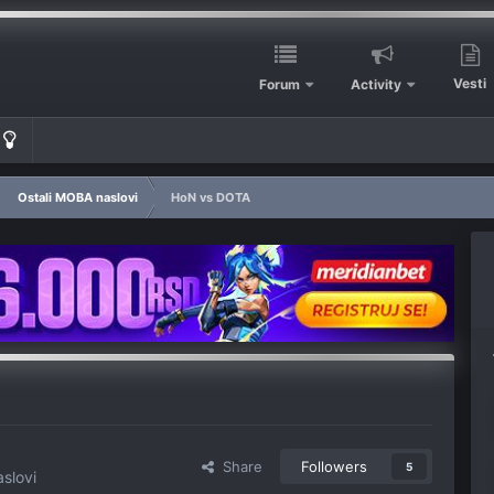
Vesti
Forum
Activity
Ostali MOBA naslovi
HoN vs DOTA
Share
Followers
5
slovi