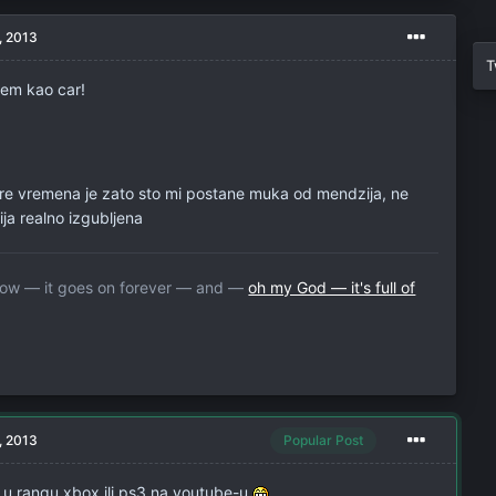
, 2013
T
jem kao car!
pre vremena je zato sto mi postane muka od mendzija, ne
tija realno izgubljena
llow — it goes on forever — and —
oh my God — it's full of
, 2013
Popular Post
 u rangu xbox ili ps3 na youtube-u