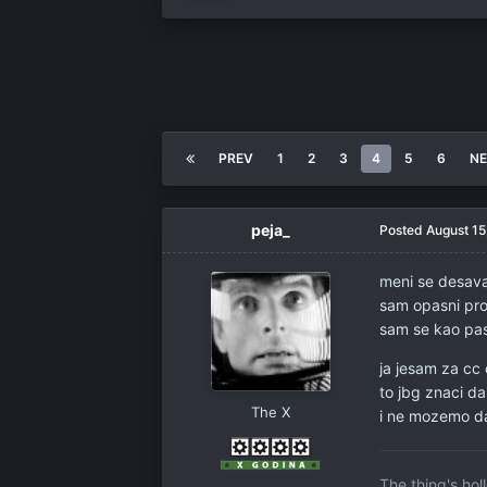
PREV
1
2
3
4
5
6
N
peja_
Posted
August 15
meni se desaval
sam opasni pro!
sam se kao pa
ja jesam za cc 
to jbg znaci d
The X
i ne mozemo da
The thing's ho