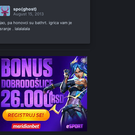
spo(ghost)
August 15, 2013
jao, pa honovci su bathrt. igrica vam je
sranje . lalalalala