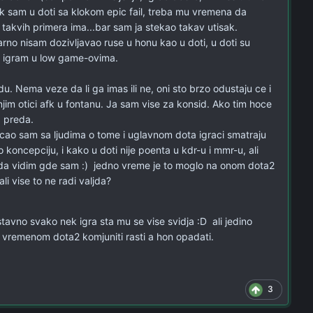
k sam u doti sa klokom epic fail, treba mu vremena da
 takvih primera ima...bar sam ja stekao takav utisak.
arno nisam dozivljavao ruse u honu kao u doti, u doti su
ja igram u low game-ovima.
du. Nema veze da li ga imas ili ne, oni sto brzo odustaju ce i
njim otici afk u fontanu. Ja sam vise za konsid. Ako tim hoce
 preda.
ricao sam sa ljudima o tome i uglavnom dota igraci smatraju
lo koncepciju, i kako u doti nije poenta u kdr-u i mmr-u, ali
 da vidim gde sam :) jedno vreme je to moglo na onom dota2
ali vise to ne radi valjda?
stavno svako nek igra sta mu se vise svidja :D ali jedino
vremenom dota2 komjuniti rasti a hon opadati.
3