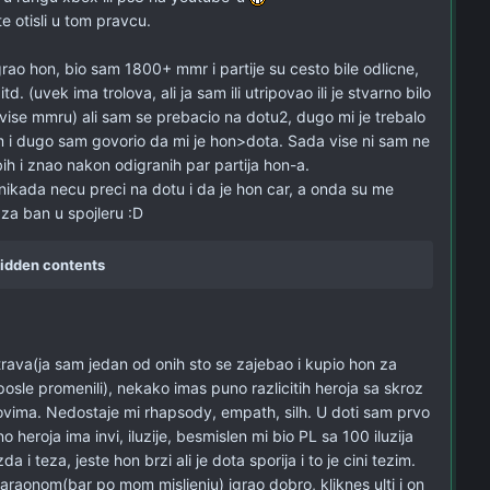
te otisli u tom pravcu.
rao hon, bio sam 1800+ mmr i partije su cesto bile odlicne,
 itd. (uvek ima trolova, ali ja sam ili utripovao ili je stvarno bilo
vise mmru) ali sam se prebacio na dotu2, dugo mi je trebalo
 i dugo sam govorio da mi je hon>dota. Sada vise ni sam ne
h i znao nakon odigranih par partija hon-a.
ikada necu preci na dotu i da je hon car, a onda su me
 za ban u spojleru :D
idden contents
trava(ja sam jedan od onih sto se zajebao i kupio hon za
posle promenili), nekako imas puno razlicitih heroja sa skroz
ovima. Nedostaje mi rhapsody, empath, silh. U doti sam prvo
o heroja ima invi, iluzije, besmislen mi bio PL sa 100 iluzija
da i teza, jeste hon brzi ali je dota sporija i to je cini tezim.
araonom(bar po mom misljenju) igrao dobro, kliknes ulti i on