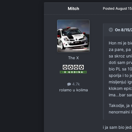
Mitch
Posted
August 15
On 8/15/
Hon mi je bi
za pare, pa 
sa skroz un
The X
doti sam prv
bio PL sa 10
sporija i to
misljenju) i
4.7k
klokom epic
rolamo u kolima
ima...bar sa
Takodje, ja 
nenormalni i
i ja sam bio je