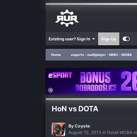
Existing user? Sign In
Sign Up
Home
esports - multiplayer - MMO - MOBA
HoN vs DOTA
By
Coyote
August 15, 2013
in
Ostali MOBA na