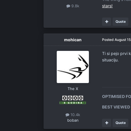
stars!
9.8k
Quote
mohican
Posted
August 15
Ti si pejo prvi 
situaciju.
The X
OPTIMISED F
BEST VIEWED
10.4k
boban
Quote