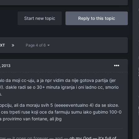
Start new topic
Reply to this topic
EXT
Page 4 of 6
, 2013
o da moji cc-uju, a ja npr vidim da nije gotova partija (jer
). dakle radi se o 30+ minuta igranja i oni ladno cc, smorio
s.
opciju, ali da moraju svih 5 (eeeeeventualno 4) da se sloze.
a ces trpeti ruse koji oce da farmuju sumu iako gubimo 100-0
 provirimo van fontane, ali jbg
llow — it goes on forever — and —
oh my God — it's full of