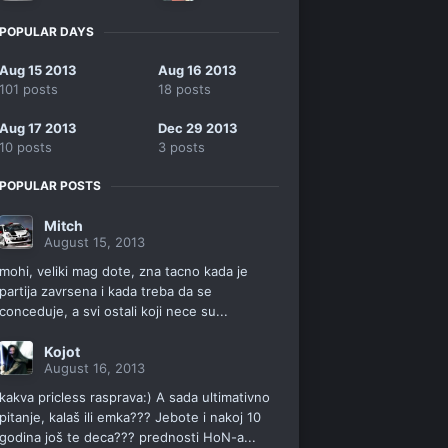
POPULAR DAYS
Aug 15 2013
Aug 16 2013
101 posts
18 posts
Aug 17 2013
Dec 29 2013
10 posts
3 posts
POPULAR POSTS
Mitch
August 15, 2013
mohi, veliki mag dote, zna tacno kada je
partija zavrsena i kada treba da se
conceduje, a svi ostali koji nece su...
Kojot
August 16, 2013
kakva pricless rasprava:) A sada ultimativno
pitanje, kalaš ili emka??? Jebote i nakoj 10
godina još te deca??? prednosti HoN-a...