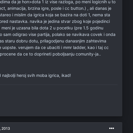
udima da je hon>dota 1 iz vise razloga, po meni logicnih u to
t, animacija, brzina igre, posle i cc button.) , ali danas je
stareo i mislim da igrica koja se bazira na doti 1, nema sta
ored nastavka. navika je jedina stvar zbog koje pojedinci
. meni je uzasna bila dota 2 u pocetku (pre 1.5 godinu
ako sam odigrao vise partija, polako se navikava covek i onda
ras staru dobru dotu, prilagodjenu danasnjim zahtevima
 uopste. verujem da ce ubaciti i mmr ladder, kao i taj cc
 procene da ce to doprineti poboljsanju comunity-ja..
ajbolji heroj svih moba igrica, ikad!
, 2013