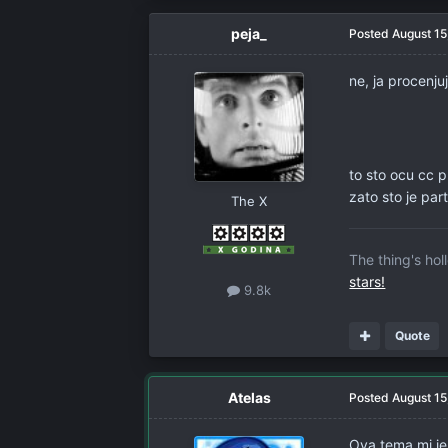
peja_
Posted
August 15
ne, ja procenju
to sto ocu cc 
zato sto je par
The X
The thing's ho
stars!
9.8k
Quote
Atelas
Posted
August 15
Ova tema mi je