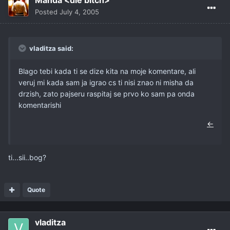
Manda <die bitch>
Posted
July 4, 2005
vladitza said:
Blago tebi kada ti se dize kita na moje komentare, ali
veruj mi kada sam ja igrao cs ti nisi znao ni misha da
drzish, zato pajseru raspitaj se prvo ko sam pa onda
komentarishi
←
ti...sii..bog?
Quote
vladitza