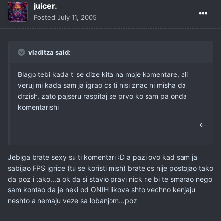
juicer.
Posted
July 11, 2005
vladitza said:
Blago tebi kada ti se dize kita na moje komentare, ali
veruj mi kada sam ja igrao cs ti nisi znao ni misha da
drzish, zato pajseru raspitaj se prvo ko sam pa onda
komentarishi
←
Jebiga brate sexy su ti komentari :D a pazi ovo kad sam ja
sabijao FPS igrice (tu se koristi mish) brate cs nije postojao tako
da poz i tako...a ok da si stavio pravi nick ne bi te smarao nego
sam kontao da je neki od ONIH likova shto vechno kenjaju
neshto a nemaju veze sa lobanjom...poz