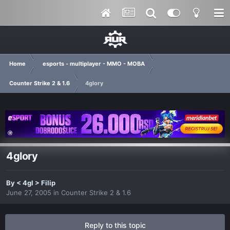
Home
esports - multiplayer - MMO - MOBA
Counter Strike 2 & 1.6
4glory
4glory
By
< 4gl > Filip
June 27, 2005
in
Counter Strike 2 & 1.6
Reply to this topic