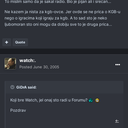
To mislim samo da je sakal radio. Bio je pijan ali i srecan...
Ne kazem ja nista za kgb-ovce. Jer ovde se ne prica o KGB-u
nego o igracima koji igraju za kgb. A to sad sto je neko
ljubomoran sto oni mogu da dobiju sve to je druga prica...
Quote
watch:.
Posted
June 30, 2005
GiDrA said:
Koji bre Watch, jel onaj sto radi u Forumu?
Pozdrav
←