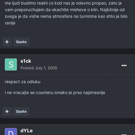
ma ljudi budimo realni cs kod nas je odavno propao, zato ja
vam preporuchujem da okachite misheve o klin. Najbitnije od
svega je da vishe nema atmosfere na turnirima kao shto je bilo
ranije
Quote
s1ck
Posted
July 1, 2005
respect za odluku
i ne vracajte se counteru ionako je prso najstrasnije
Quote
dYLe