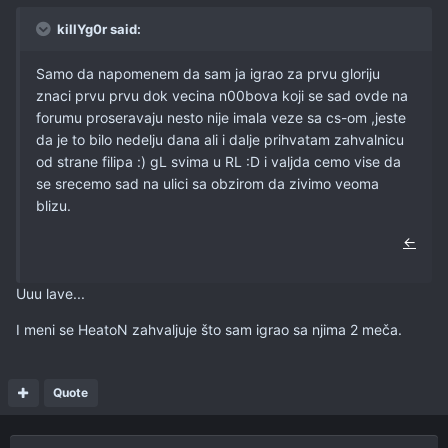
killYg0r said:
Samo da napomenem da sam ja igrao za prvu gloriju
znaci prvu prvu dok vecina n00bova koji se sad ovde na
forumu proseravaju nesto nije imala veze sa cs-om ,jeste
da je to bilo nedelju dana ali i dalje prihvatam zahvalnicu
od strane filipa :) gL svima u RL :D i valjda cemo vise da
se srecemo sad na ulici sa obzirom da zivimo veoma
blizu.
←
Uuu lave...
I meni se HeatoN zahvaljuje što sam igrao sa njima 2 meča.
Quote