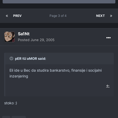
PREV
Page 3 of 4
NEXT
Sa1Nt
Posted
June 29, 2005
pER tU aMOR said:
Eli ide u Bec da studira bankarstvo, finansije i socijalni
inzenjering
←
stoko :)