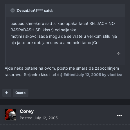
Zvezd.IcA!*** said:
uuuuuu shmekeru sad si kao opaka faca! SELJACHINO
RASPADASH SE! kiss :) od seljanke ...
motjni riskovci sada mogu da se vrate u velikom stilu nja
nja ja te bre dobijam u cs-u a ne neki tamo jCr!
←
Ajde neka ostane na ovom, posto me smara da zapochinjem
raspravu. Seljanko kiss i tebi :)
Edited
July 12, 2005
by vladitza
Quote
Corey
Posted
July 12, 2005