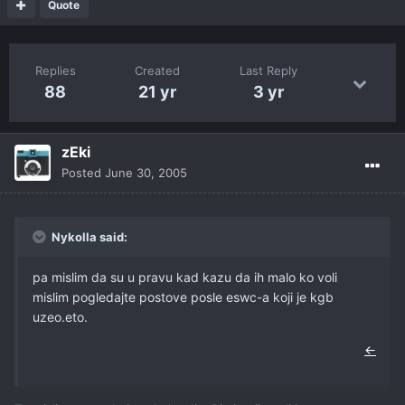
Quote
Replies
Created
Last Reply
88
21 yr
3 yr
zEki
Posted
June 30, 2005
Nykolla said:
pa mislim da su u pravu kad kazu da ih malo ko voli
mislim pogledajte postove posle eswc-a koji je kgb
uzeo.eto.
←