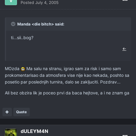
Posted
July 4, 2005
Manda <die bitch> said:
ti...sii..bog?
←
MOzda
Ma salu na stranu, igrao sam za risk i samo sam
prokomentarisao da atmosfera vise nije kao nekada, poshto sa
posetio par poslednjih turnira, dalo se zakljuciti. Pozdrav...
Ali bez obzira lik je poceo prvi da baca hejtove, a i ne znam ga
Quote
dULEYM4N