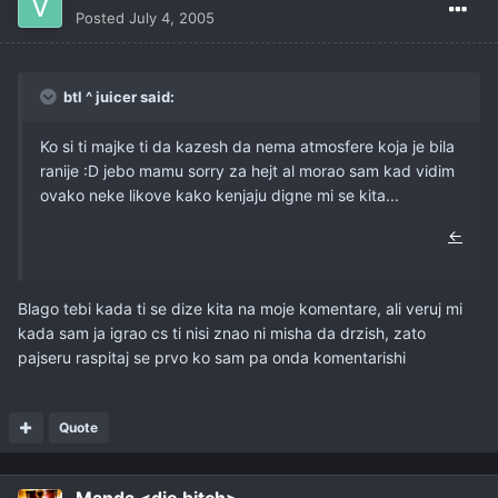
Posted
July 4, 2005
btl ^ juicer said:
Ko si ti majke ti da kazesh da nema atmosfere koja je bila
ranije :D jebo mamu sorry za hejt al morao sam kad vidim
ovako neke likove kako kenjaju digne mi se kita...
←
Blago tebi kada ti se dize kita na moje komentare, ali veruj mi
kada sam ja igrao cs ti nisi znao ni misha da drzish, zato
pajseru raspitaj se prvo ko sam pa onda komentarishi
Quote