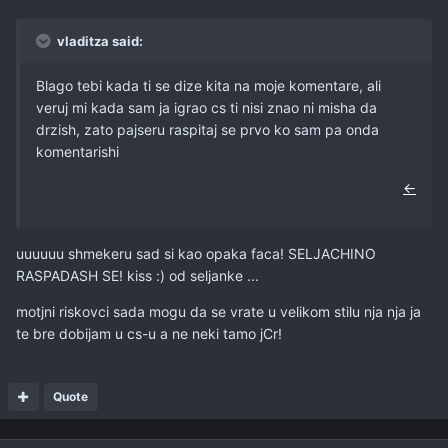
vladitza said:
Blago tebi kada ti se dize kita na moje komentare, ali
veruj mi kada sam ja igrao cs ti nisi znao ni misha da
drzish, zato pajseru raspitaj se prvo ko sam pa onda
komentarishi
←
uuuuuu shmekeru sad si kao opaka faca! SELJACHINO
RASPADASH SE! kiss :) od seljanke ...
motjni riskovci sada mogu da se vrate u velikom stilu nja nja ja
te bre dobijam u cs-u a ne neki tamo jCr!
Quote