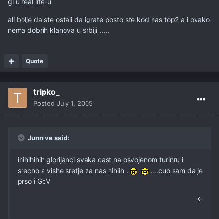
gl u real life-u
ali bolje da ste ostali da igrate posto ste kod nas top2 a i ovako
nema dobrih klanova u srbiji .....
Quote
tripko_
Posted
July 1, 2005
Junnive said:
ihihihihih glorijanci svaka cast na osvojenom turinru i
srecno a vishe sretje za nas hihiih .
....cuo sam da je
prso i GcV
←