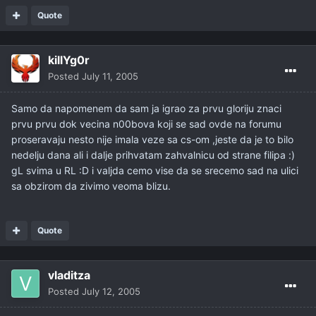
Quote
killYg0r
Posted
July 11, 2005
Samo da napomenem da sam ja igrao za prvu gloriju znaci
prvu prvu dok vecina n00bova koji se sad ovde na forumu
proseravaju nesto nije imala veze sa cs-om ,jeste da je to bilo
nedelju dana ali i dalje prihvatam zahvalnicu od strane filipa :)
gL svima u RL :D i valjda cemo vise da se srecemo sad na ulici
sa obzirom da zivimo veoma blizu.
Quote
vladitza
Posted
July 12, 2005