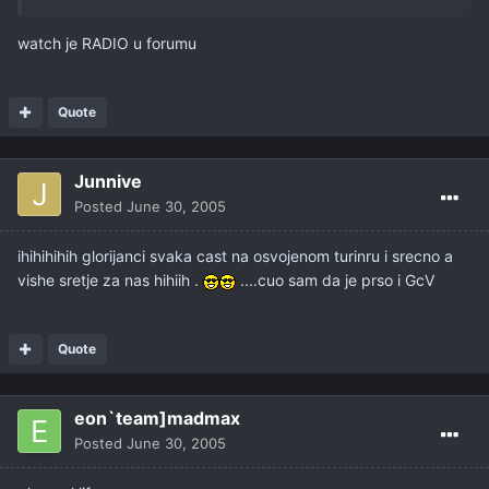
watch je RADIO u forumu
Quote
Junnive
Posted
June 30, 2005
ihihihihih glorijanci svaka cast na osvojenom turinru i srecno a
vishe sretje za nas hihiih .
....cuo sam da je prso i GcV
Quote
eon`team]madmax
Posted
June 30, 2005