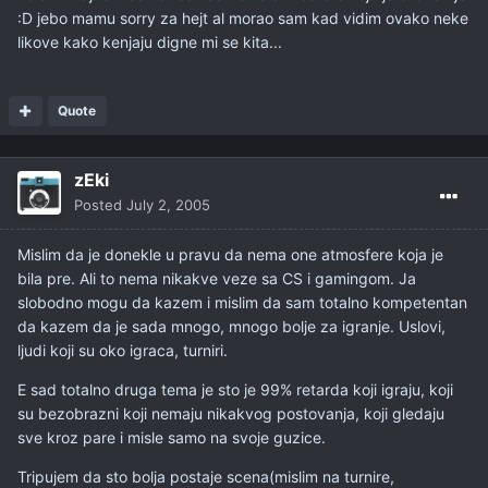
:D jebo mamu sorry za hejt al morao sam kad vidim ovako neke
likove kako kenjaju digne mi se kita...
Quote
zEki
Posted
July 2, 2005
Mislim da je donekle u pravu da nema one atmosfere koja je
bila pre. Ali to nema nikakve veze sa CS i gamingom. Ja
slobodno mogu da kazem i mislim da sam totalno kompetentan
da kazem da je sada mnogo, mnogo bolje za igranje. Uslovi,
ljudi koji su oko igraca, turniri.
E sad totalno druga tema je sto je 99% retarda koji igraju, koji
su bezobrazni koji nemaju nikakvog postovanja, koji gledaju
sve kroz pare i misle samo na svoje guzice.
Tripujem da sto bolja postaje scena(mislim na turnire,