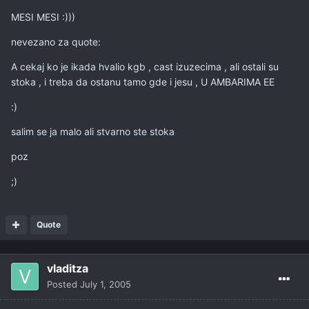
MESI MESI :)))
nevezano za quote:
A cekaj ko je ikada hvalio kgb , cast izuzecima , ali ostali su
stoka , i treba da ostanu tamo gde i jesu , U AMBARIMA EE
:)
salim se ja malo ali stvarno ste stoka
poz
;)
Quote
vladitza
Posted
July 1, 2005