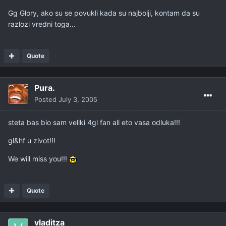
Gg Glory, ako su se povukli kada su najbolji, kontam da su
razlozi vredni toga...
Quote
Pura.
Posted
July 3, 2005
steta bas bio sam veliki 4gl fan ali eto vasa odluka!!!
gl&hf u zivot!!!
We will miss you!!!
Quote
vladitza