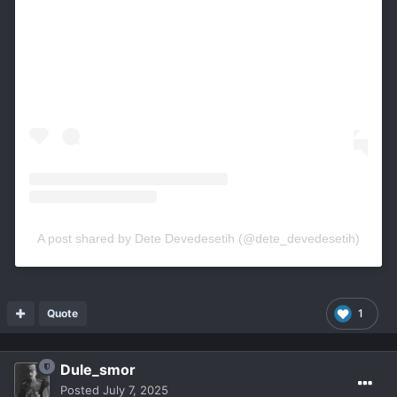
View this post on Instagram
A post shared by Dete Devedesetih (@dete_devedesetih)
Quote
1
Dule_smor
Posted
July 7, 2025