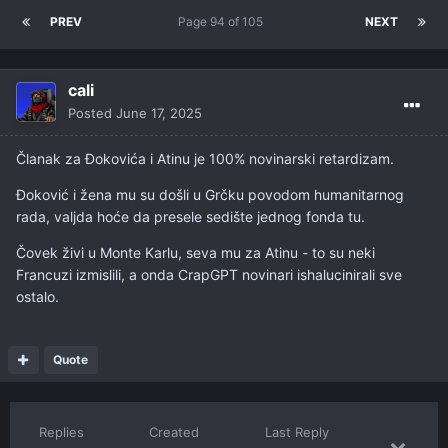
PREV
Page 94 of 105
NEXT
cali
Posted
June 17, 2025
Članak za Đokovića i Atinu je 100% novinarski retardizam.
Đoković i žena mu su došli u Grčku povodom humanitarnog
rada, valjda hoće da presele sedište jednog fonda tu.
Čovek živi u Monte Karlu, seva mu za Atinu - to su neki
Francuzi izmislili, a onda CrapGPT novinari ishalucinirali sve
ostalo.
Quote
Replies
Created
Last Reply