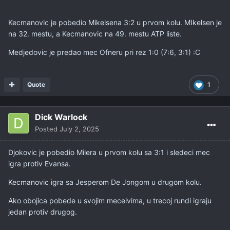
Kecmanovic je pobedio Mikelsena 3:2 u prvom kolu. MIkelsen je
na 32. mestu, a Kecmanovic na 49. mestu ATP liste.
Medjedovic je predao mec Ofneru pri rez 1:0 (7:6, 3:1)
:C
Quote
1
Dick Warlock
Posted
July 2, 2025
Djokovic je pobedio Milera u prvom kolu sa 3:1 i sledeci mec
igra protiv Evansa.
Kecmanovic igra sa Jesperom De Jongom u drugom kolu.
Ako obojica pobede u svojim meceivima, u trecoj rundi igraju
jedan protiv drugog.