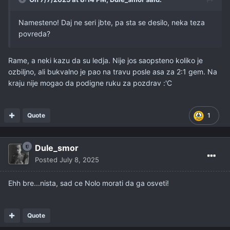
Namesteno! Daj ne seri jbte, pa sta se desilo, neka teza
povreda?
Rame, a neki kazu da su ledja. Nije jos saopsteno koliko je
ozbiljno, ali bukvalno je pao na travu posle asa za 2:1 gem. Na
kraju nije mogao da podigne ruku za pozdrav
:'C
Quote
1
Dule_smor
Posted
July 8, 2025
Ehh bre...nista, sad ce Nolo morati da ga osveti!
Quote