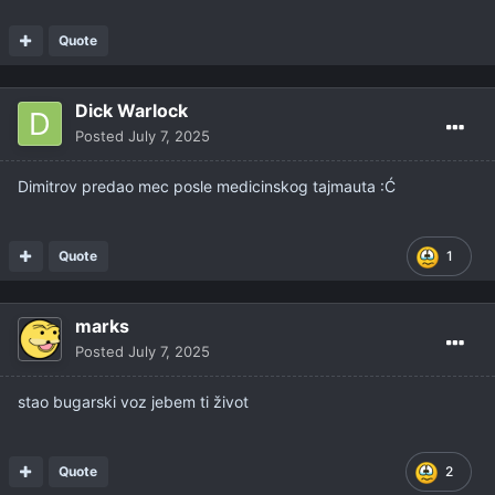
Quote
Dick Warlock
Posted
July 7, 2025
Dimitrov predao mec posle medicinskog tajmauta
:
Ć
Quote
1
marks
Posted
July 7, 2025
stao bugarski voz jebem ti život
Quote
2