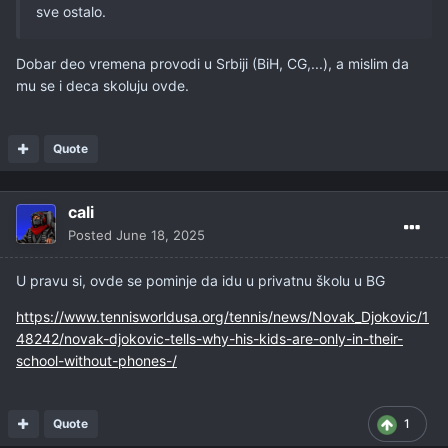
sve ostalo.
Dobar deo vremena provodi u Srbiji (BiH, CG,...), a mislim da
mu se i deca skoluju ovde.
Quote
cali
Posted
June 18, 2025
U pravu si, ovde se pominje da idu u privatnu školu u BG
https://www.tennisworldusa.org/tennis/news/Novak_Djokovic/1
48242/novak-djokovic-tells-why-his-kids-are-only-in-their-
school-without-phones-/
Quote
1