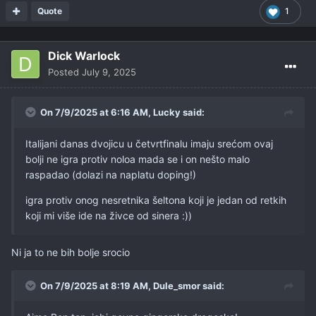
Quote
1
Dick Warlock
Posted
July 9, 2025
On 7/9/2025 at 6:16 AM,
Lucky
said:
Italijani danas dvojicu u četvrtfinalu imaju srećom ovaj
bolji ne igra protiv noloa mada se i on nešto malo
raspadao (dolazi na naplatu doping!)
igra protiv onog nesretnika šeltona koji je jedan od retkih
koji mi više ide na živce od sinera
:))
Ni ja to ne bih bolje srocio
On 7/9/2025 at 8:19 AM,
Dule_smor
said: