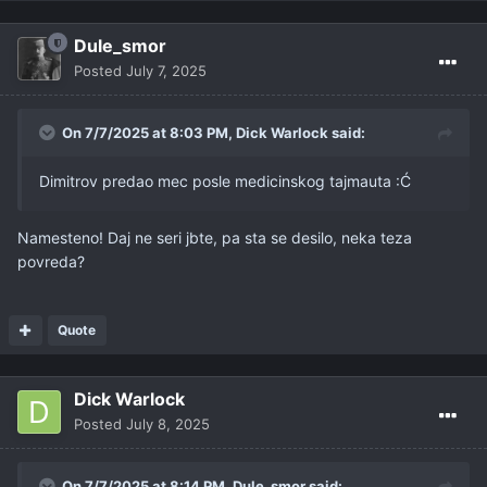
Dule_smor
Posted
July 7, 2025
On 7/7/2025 at 8:03 PM,
Dick Warlock
said:
Dimitrov predao mec posle medicinskog tajmauta
:
Ć
Namesteno! Daj ne seri jbte, pa sta se desilo, neka teza
povreda?
Quote
Dick Warlock
Posted
July 8, 2025
On 7/7/2025 at 8:14 PM,
Dule_smor
said: