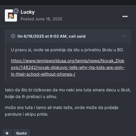
Lucky
Posted
June 18, 2025
On 6/18/2025 at 9:02 AM,
cali
said:
U pravu si, ovde se pominje da idu u privatnu školu u BG
https://www.tennisworldusa.org/tennis/news/Novak_Djok
ovic/148242/novak-djokovic-tells-why-his-kids-are-only-
in-their-school-without-phones-/
tako da što bi rizikovao da mu neki sns tuta smara decu u školi,
bolje da ih prebaci u atinu.
može sns tuta i tamo ali malo teže, ovde može da pošalje
pandure i ekipu pride.
Quote