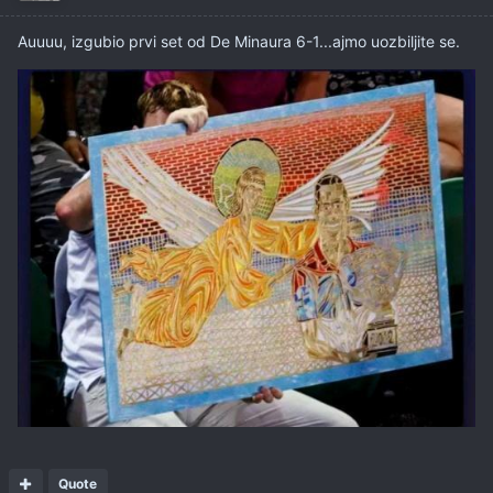
Auuuu, izgubio prvi set od De Minaura 6-1...ajmo uozbiljite se.
Quote