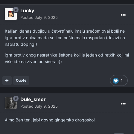
Lucky
Posted
July 9, 2025
Italijani danas dvojicu u četvrtfinalu imaju srećom ovaj bolji ne
igra protiv noloa mada se i on nešto malo raspadao (dolazi na
naplatu doping!)
igra protiv onog nesretnika šeltona koji je jedan od retkih koji mi
više ide na živce od sinera
:))
Quote
1
Dule_smor
Posted
July 9, 2025
Ajmo Ben ten, jebi govno gingersko drogosko!