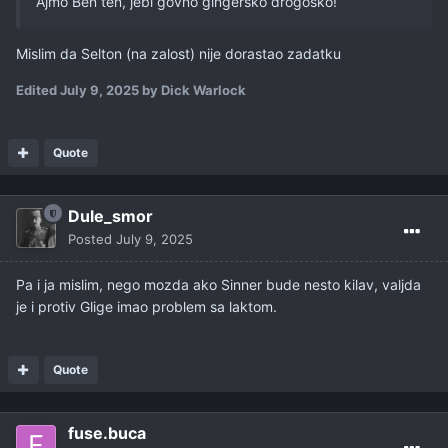
Ajmo Ben ten, jebi govno gingersko drogosko!
Mislim da Selton (na zalost) nije dorastao zadatku
Edited
July 9, 2025
by Dick Warlock
Quote
Dule_smor
Posted
July 9, 2025
Pa i ja mislim, nego mozda ako Sinner bude nesto kilav, valjda
je i protiv Glige imao problem sa laktom.
Quote
fuse.buca