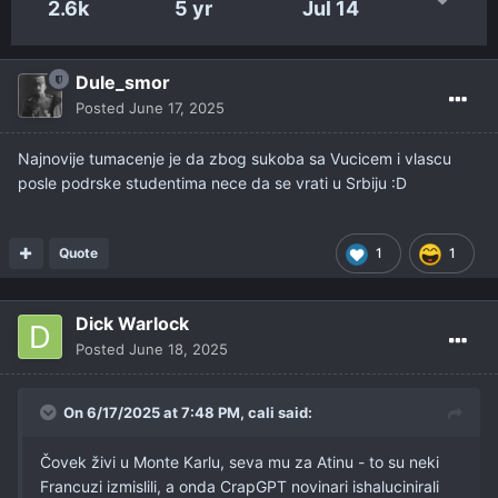
2.6k
5 yr
Jul 14
Dule_smor
Posted
June 17, 2025
Najnovije tumacenje je da zbog sukoba sa Vucicem i vlascu
posle podrske studentima nece da se vrati u Srbiju
:D
Quote
1
1
Dick Warlock
Posted
June 18, 2025
On 6/17/2025 at 7:48 PM,
cali
said:
Čovek živi u Monte Karlu, seva mu za Atinu - to su neki
Francuzi izmislili, a onda CrapGPT novinari ishalucinirali