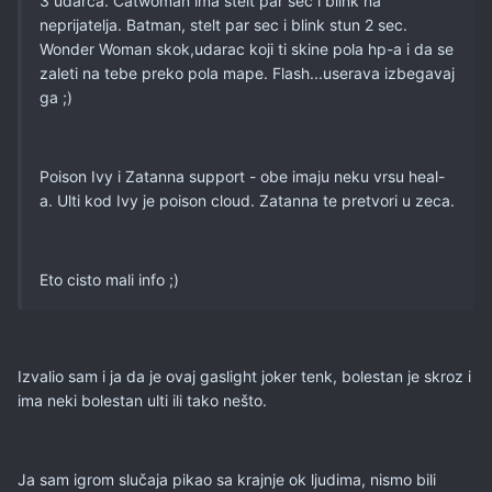
3 udarca. Catwoman ima stelt par sec i blink na
neprijatelja. Batman, stelt par sec i blink stun 2 sec.
Wonder Woman skok,udarac koji ti skine pola hp-a i da se
zaleti na tebe preko pola mape. Flash...userava izbegavaj
ga ;)
Poison Ivy i Zatanna support - obe imaju neku vrsu heal-
a. Ulti kod Ivy je poison cloud. Zatanna te pretvori u zeca.
Eto cisto mali info ;)
Izvalio sam i ja da je ovaj gaslight joker tenk, bolestan je skroz i
ima neki bolestan ulti ili tako nešto.
Ja sam igrom slučaja pikao sa krajnje ok ljudima, nismo bili