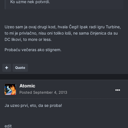
Ko uzme nek potvrdi.
Uzeo sam ja ovaj drugi kod, hvala Čegi! Ipak radi igru Turbine,
to mi je privlačno, nisu oni toliko loši, ne sama činjenica da su
DC likovi, to more or less.
Probaću večeras ako stignem.
Quote
Atomic
Posted
September 4, 2013
Ja uzeo prvi, eto, da se proba!
edit