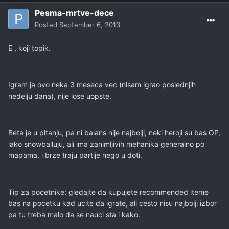
Pesma-mrtve-dece
Posted
September 6, 2013
E , koji topik.
Igram ja ovo neka 3 meseca vec (nisam igrao poslednjih
nedelju dana), nije lose uopste.
Beta je u pitanju, pa ni balans nije najbolji, neki heroji su bas OP,
lako snowballuju, ali ima zanimljivih mehanika generalno po
mapama, i brze traju partije nego u doti.
Tip za pocetnike: gledajte da kupujete recommended iteme
bas na pocetku kad ucite da igrate, ali cesto nisu najbolji izbor
pa tu treba malo da se nauci sta i kako.