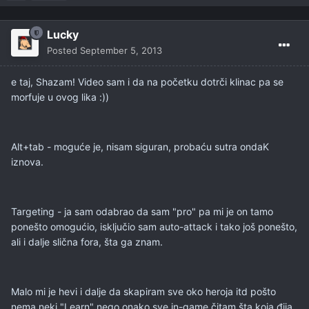
Lucky
Posted
September 5, 2013
e taj, Shazam! Video sam i da na početku dotrči klinac pa se
morfuje u ovog lika :))
Alt+tab - moguće je, nisam siguran, probaću sutra ondaK
iznova.
Targeting - ja sam odabrao da sam "pro" pa mi je on tamo
ponešto omogućio, isključio sam auto-attack i tako još ponešto,
ali i dalje slična fora, šta ga znam.
Malo mi je hevi i dalje da skapiram sve oko heroja itd pošto
nema neki "Learn" nego onako sve in-game čitam šta koja đija