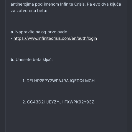
antiherojima pod imenom Infinite Crisis. Pa evo dva ključa
za zatvorenu betu:
a.
Napravite nalog prvo ovde
-
https://www.infinitecrisis.com/en/auth/login
b.
Unesete beta ključ:
1. DFLHP2FPY2WPAJRAJQFDQLMCH
2. CC43D2HJEYZYJHFXWPK92Y93Z