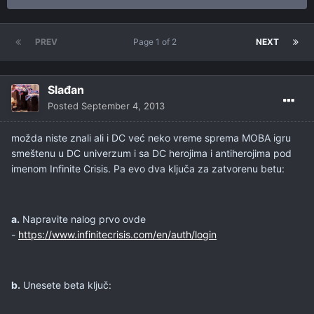
PREV
Page 1 of 2
NEXT
Slađan
Posted
September 4, 2013
možda niste znali ali i DC već neko vreme sprema MOBA igru
smeštenu u DC univerzum i sa DC herojima i antiherojima pod
imenom Infinite Crisis. Pa evo dva ključa za zatvorenu betu:
a.
Napravite nalog prvo ovde
-
https://www.infinitecrisis.com/en/auth/login
b.
Unesete beta ključ: