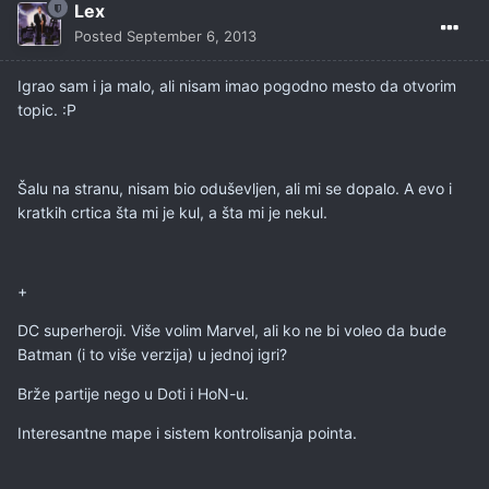
Lex
Posted
September 6, 2013
Igrao sam i ja malo, ali nisam imao pogodno mesto da otvorim
topic. :P
Šalu na stranu, nisam bio oduševljen, ali mi se dopalo. A evo i
kratkih crtica šta mi je kul, a šta mi je nekul.
+
DC superheroji. Više volim Marvel, ali ko ne bi voleo da bude
Batman (i to više verzija) u jednoj igri?
Brže partije nego u Doti i HoN-u.
Interesantne mape i sistem kontrolisanja pointa.