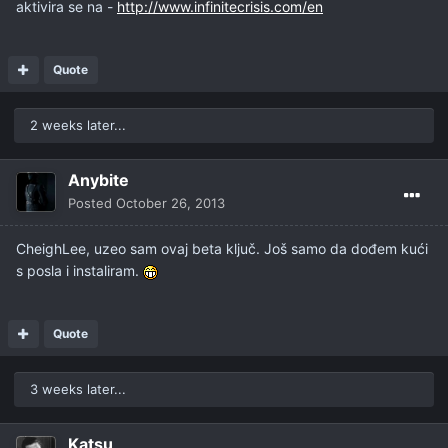
aktivira se na -
http://www.infinitecrisis.com/en
Quote
2 weeks later...
Anybite
Posted
October 26, 2013
CheighLee, uzeo sam ovaj beta ključ. Još samo da dođem kući
s posla i instaliram.
Quote
3 weeks later...
Katsu