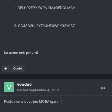
1. DFLHP2FPY2WPAJRAJQFDQLMCH
2. CC43D2HJEYZYJHFXWPK92Y93Z
Ko uzme nek potvrdi.
Quote
voodoo_
Posted
September 4, 2013
Pošto nema dovoljno MOBA igara :(