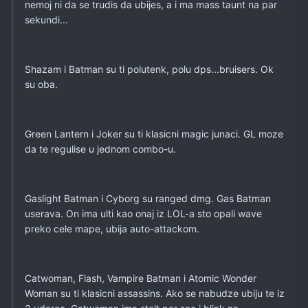
nemoj ni da se trudis da ubijes, a i ma mass taunt na par
sekundi...
Shazam i Batman su ti polutenk, polu dps...bruisers. Ok
su oba.
Green Lantern i Joker su ti klasicni magic junaci. GL moze
da te regulise u jednom combo-u.
Gaslight Batman i Cyborg su ranged dmg. Gas Batman
userava. On ima ulti kao onaj iz LOL-a sto opali wave
preko cele mape, ubija auto-attackom.
Catwoman, Flash, Vampire Batman i Atomic Wonder
Woman su ti klasicni assassins. Ako se nabudze ubiju te iz