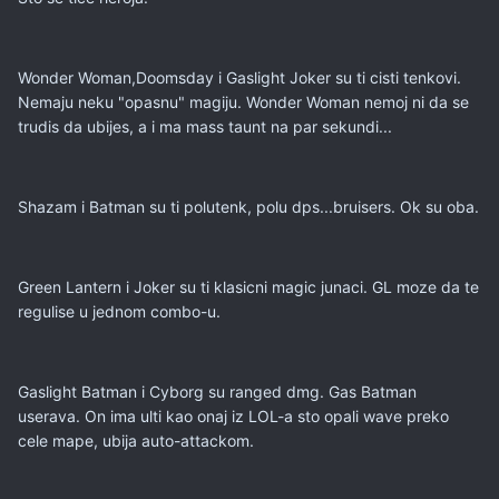
Wonder Woman,Doomsday i Gaslight Joker su ti cisti tenkovi.
Nemaju neku "opasnu" magiju. Wonder Woman nemoj ni da se
trudis da ubijes, a i ma mass taunt na par sekundi...
Shazam i Batman su ti polutenk, polu dps...bruisers. Ok su oba.
Green Lantern i Joker su ti klasicni magic junaci. GL moze da te
regulise u jednom combo-u.
Gaslight Batman i Cyborg su ranged dmg. Gas Batman
userava. On ima ulti kao onaj iz LOL-a sto opali wave preko
cele mape, ubija auto-attackom.