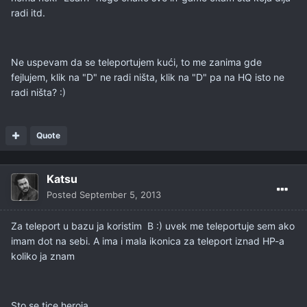
radi itd.
Ne uspevam da se teleportujem kući, to me zanima gde
fejlujem, klik na "D" ne radi ništa, klik na "D" pa na HQ isto ne
radi ništa? :)
Quote
Katsu
Posted
September 5, 2013
Za teleport u bazu ja koristim B :) uvek me teleportuje sem ako
imam dot na sebi. A ima i mala ikonica za teleport iznad HP-a
koliko ja znam
Sto se tice heroja.