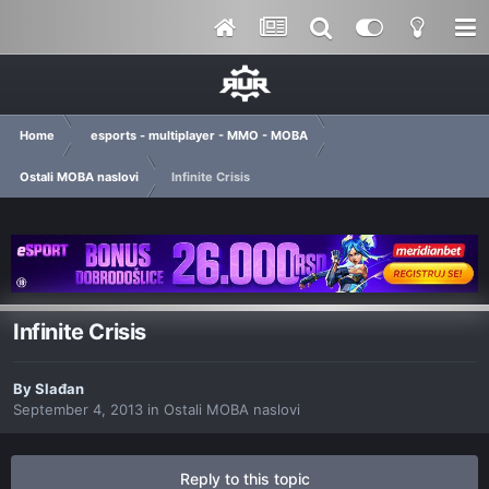
Home
esports - multiplayer - MMO - MOBA
Ostali MOBA naslovi
Infinite Crisis
Infinite Crisis
By
Slađan
September 4, 2013
in
Ostali MOBA naslovi
Reply to this topic