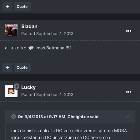
Quote
Slađan
Posted
September 4, 2013
ali u koliko njih imaš Betmena!!!!?
Quote
Lucky
Posted
September 4, 2013
On 9/4/2013 at 9:17 AM, CheighLee said:
možda niste znali ali i DC već neko vreme sprema MOBA
igru smeštenu u DC univerzum i sa DC herojima i