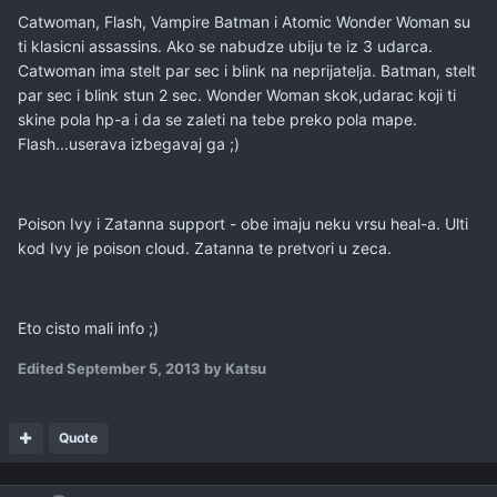
Catwoman, Flash, Vampire Batman i Atomic Wonder Woman su
ti klasicni assassins. Ako se nabudze ubiju te iz 3 udarca.
Catwoman ima stelt par sec i blink na neprijatelja. Batman, stelt
par sec i blink stun 2 sec. Wonder Woman skok,udarac koji ti
skine pola hp-a i da se zaleti na tebe preko pola mape.
Flash...userava izbegavaj ga ;)
Poison Ivy i Zatanna support - obe imaju neku vrsu heal-a. Ulti
kod Ivy je poison cloud. Zatanna te pretvori u zeca.
Eto cisto mali info ;)
Edited
September 5, 2013
by Katsu
Quote