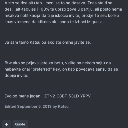
A sto se tice alt+tab...meni se to ne desava. Znas sta ti se
desi...alt-tabujes i 100% te ubrzo zove u partiju, ali posto nema
nikakva notifikacija da ti je iskocio invite, prodje 15 sec koliko
imas vremena da kliknes ok i onda te izbaci iz que-a.
Ja sam tamo Katsu pa ako ste online javite se.
Btw ako se prijavljujete za betu, vidite na nekom sajtu da
nabavite onaj "preferred" key, on kao povecava sansu da se
dobije invite.
Evo od mene jedan - ZTN2-G8BT-53LD-YRPV
Edited
September 5, 2013
by Katsu
Quote