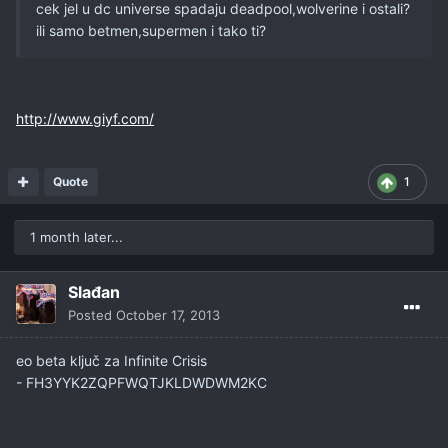
cek jel u dc universe spadaju deadpool,wolverine i ostali?
ili samo betmen,supermen i tako ti?
http://www.giyf.com/
Quote
1
1 month later...
Slađan
Posted
October 17, 2013
eo beta ključ za Infinite Crisis
- FH3YYK2ZQPFWQTJKLDWDWM2KC