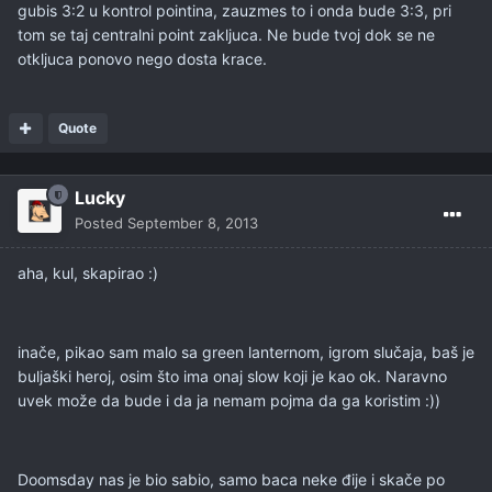
gubis 3:2 u kontrol pointina, zauzmes to i onda bude 3:3, pri
tom se taj centralni point zakljuca. Ne bude tvoj dok se ne
otkljuca ponovo nego dosta krace.
Quote
Lucky
Posted
September 8, 2013
aha, kul, skapirao :)
inače, pikao sam malo sa green lanternom, igrom slučaja, baš je
buljaški heroj, osim što ima onaj slow koji je kao ok. Naravno
uvek može da bude i da ja nemam pojma da ga koristim :))
Doomsday nas je bio sabio, samo baca neke đije i skače po