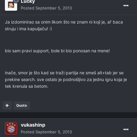
Lucky
Posted
September 5, 2013
Ja izdominirao sa onim likom što ne znam ni koji je, al' baca
struju i ima kapuljaču! :)
bio sam pravi support, bole bi bio ponosan na mene!
inače, smor je što kad se traži partija ne smeš alt+tab jer se
prekine search. sve ostalo je podnošljivo za jednu igru koja je
tek krenula sa betom.
Quote
vukashinp
Posted
September 5, 2013