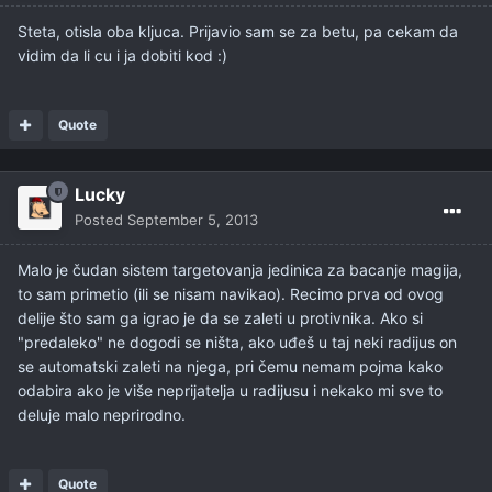
Steta, otisla oba kljuca. Prijavio sam se za betu, pa cekam da
vidim da li cu i ja dobiti kod :)
Quote
Lucky
Posted
September 5, 2013
Malo je čudan sistem targetovanja jedinica za bacanje magija,
to sam primetio (ili se nisam navikao). Recimo prva od ovog
delije što sam ga igrao je da se zaleti u protivnika. Ako si
"predaleko" ne dogodi se ništa, ako uđeš u taj neki radijus on
se automatski zaleti na njega, pri čemu nemam pojma kako
odabira ako je više neprijatelja u radijusu i nekako mi sve to
deluje malo neprirodno.
Quote