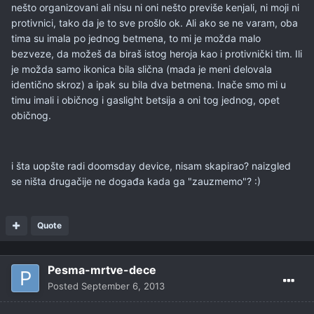
nešto organizovani ali nisu ni oni nešto previše kenjali, ni moji ni
protivnici, tako da je to sve prošlo ok. Ali ako se ne varam, oba
tima su imala po jednog betmena, to mi je možda malo
bezveze, da možeš da biraš istog heroja kao i protivnički tim. Ili
je možda samo ikonica bila slična (mada je meni delovala
identično skroz) a ipak su bila dva betmena. Inače smo mi u
timu imali i običnog i gaslight betsija a oni tog jednog, opet
običnog.
i šta uopšte radi doomsday device, nisam skapirao? naizgled
se ništa drugačije ne događa kada ga "zauzmemo"? :)
Quote
Pesma-mrtve-dece
Posted
September 6, 2013