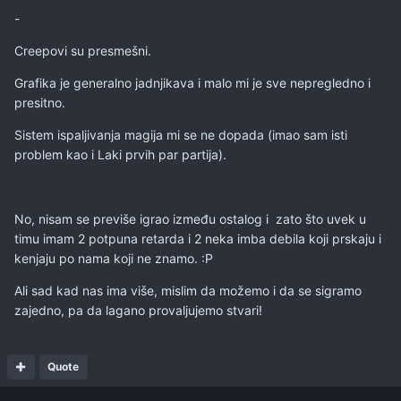
-
Creepovi su presmešni.
Grafika je generalno jadnjikava i malo mi je sve nepregledno i
presitno.
Sistem ispaljivanja magija mi se ne dopada (imao sam isti
problem kao i Laki prvih par partija).
No, nisam se previše igrao između ostalog i zato što uvek u
timu imam 2 potpuna retarda i 2 neka imba debila koji prskaju i
kenjaju po nama koji ne znamo. :P
Ali sad kad nas ima više, mislim da možemo i da se sigramo
zajedno, pa da lagano provaljujemo stvari!
Quote