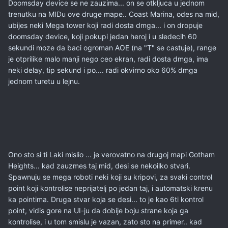
Doomsday device se ne zauzima... on se otkljuca u jednom
trenutku na MIDu ove druge mape.. Coast Marina, odes na mid,
ubijes neki Mega tower koji radi dosta dmga... i on dropuje
doomsday device, koji pokupi jedan heroj i u sledecih 60
sekundi moze da baci ogroman AOE (na "T" se castuje), range
je otprilike malo manji nego ceo ekran, radi dosta dmga, ima
neki delay, tip sekund i po.... radi okvirno oko 60% dmga
jednom turetu u lejnu.
Ono sto si ti Laki mislio ... je verovatno na drugoj mapi Gotham
Heights... kad zauzmes taj mid, desi se nekoilko stvari.
Spawnuju se mega roboti neki koji su kripovi, za svaki control
point koji kontrolise neprijatelj po jedan taj, i automatski krenu
ka pointima. Druga stvar koja se desi... to je kao 6ti kontrol
point, vidis gore na UI-ju da dobije boju strane koja ga
kontrolise, i u tom smislu je vazan, zato sto na primer.. kad