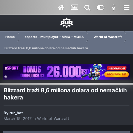
Home
esports - multiplayer - MMO - MOBA
World of Warcraft
Blizzard traži 8,6 miliona dolara od nemačkih hakera
Blizzard traži 8,6 miliona dolara od nemačkih
hakera
By
rur_bot
March 15, 2017
in
World of Warcraft