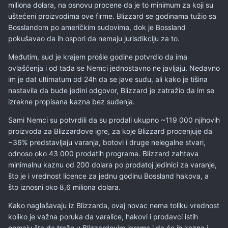
miliona dolara, na osnovu procene da je to minimum za koji su
uštećeni proizvodima ove firme. Blizzard se godinama tužio sa
Bosslandom po američkim sudovima, dok je Bossland
pokušavao da ih ospori da nemaju jurisdikciju za to.
Međutim, sud je krajem prošle godine potvrdio da ima
ovlašćenja i od tada se Nemci jednostavno ne javljaju. Nedavno
im je dat ultimatum od 24h da se jave sudu, ali kako je tišina
nastavila da bude jedini odgovor, Blizzard je zatražio da im se
izrekne propisana kazna bez suđenja.
Sami Nemci su potvrdili da su prodali ukupno ~119 000 njihovih
proizvoda za Blizzardove igre, za koje Blizzard procenjuje da
~36% predstavljaju varanja, botovi i druge nelegalne stvari,
odnoso oko 43 000 prodatih programa. Blizzard zahteva
minimalnu kaznu od 200 dolara po prodatoj jedinici za varanje,
što je i vrednost licence za jednu godinu Bossland hakova, a
što iznosni oko 8,6 miliona dolara.
Kako naglašavaju iz Blizzarda, ovaj novac nema toliku vrednost
koliko je važna poruka da varalice, hakovi i prodavci istih
nemaju šta da traže u Blizzardovim igrama i da će ih kazna i