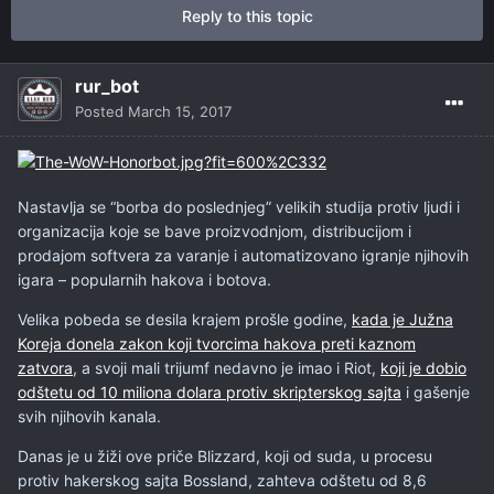
Reply to this topic
rur_bot
Posted
March 15, 2017
Nastavlja se “borba do poslednjeg” velikih studija protiv ljudi i
organizacija koje se bave proizvodnjom, distribucijom i
prodajom softvera za varanje i automatizovano igranje njihovih
igara – popularnih hakova i botova.
Velika pobeda se desila krajem prošle godine,
kada je Južna
Koreja donela zakon koji tvorcima hakova preti kaznom
zatvora
, a svoji mali trijumf nedavno je imao i Riot,
koji je dobio
odštetu od 10 miliona dolara protiv skripterskog sajta
i gašenje
svih njihovih kanala.
Danas je u žiži ove priče Blizzard, koji od suda, u procesu
protiv hakerskog sajta Bossland, zahteva odštetu od 8,6