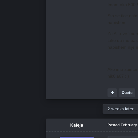
Imam oko 500 Si
Sto se tice osta
napishem.
Za Alt-ove imam
tako da me bas
napishem nije m
Ako ima zainter
nik0la67 : )
Quote
2 weeks later...
Kaleja
Posted
February 