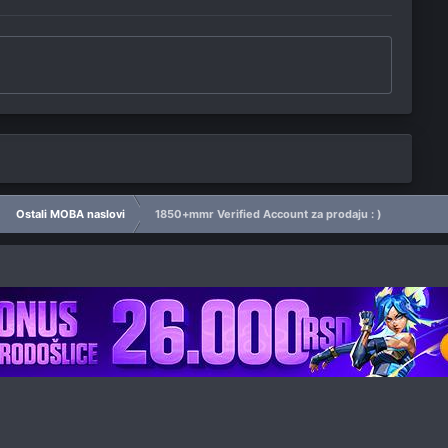
Ostali MOBA naslovi
1850+mmr Verified Account za prodaju : )