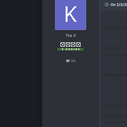
On 2/3/2
Account nam
The X
Mmr:1849 ( 
povisim mmr
94
Account leve
Imam oko 500
Sto se tice o
zatrazite da