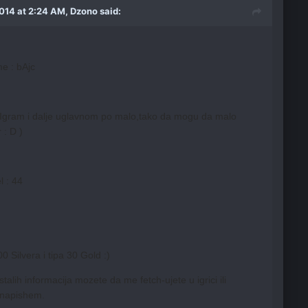
014 at 2:24 AM, Dzono said:
e : bAjc
Igram i dalje uglavnom po malo,tako da mogu da malo
 : D )
l : 44
 Silvera i tipa 30 Gold :)
stalih informacija mozete da me fetch-ujete u igrici ili
 napishem.