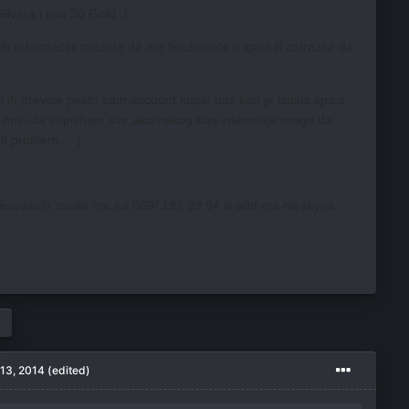
lvera i tipa 30 Gold :)
lih informacija mozete da me fetch-ujete u igrici ili zatrazite da
 ih previse posto sam account kupio bas kad je izasla igrica
 mrzi da ih pishem sve,ako nekog bas interesuje mogu da
i problem. : )
esovanih zovite me na 069/ 192 99 94 ili add me na skype
13, 2014
(edited)