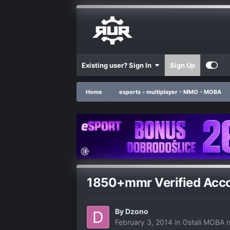
Existing user? Sign In
Sign Up
Home
esports - multiplayer - MMO - MOBA
1850+mmr Verified Accou
By
Dzono
February 3, 2014
in
Ostali MOBA n