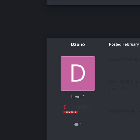
Dzono
Posted
February
Account name :
Mmr:1849 ( Igr
mmr : D )
Level 1
Account level :
1