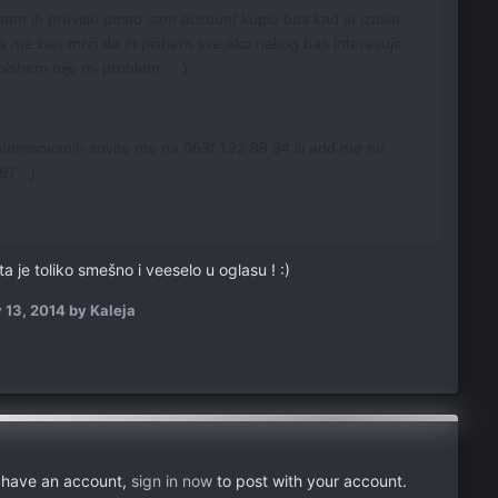
mam ih previse posto sam account kupio bas kad je izasla
da me bas mrzi da ih pishem sve,ako nekog bas interesuje
ishem nije mi problem. : )
teresovanih zovite me na 069/ 192 99 94 ili add me na
67 : )
 je toliko smešno i veeselo u oglasu ! :)
 13, 2014
by Kaleja
u have an account,
sign in now
to post with your account.