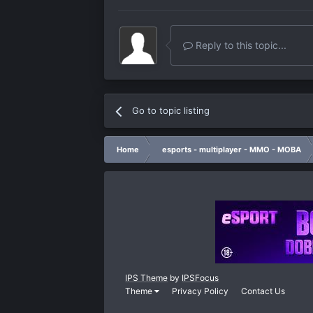
Reply to this topic...
Go to topic listing
Home
esports - multiplayer - MMO - MOBA
IPS Theme
by
IPSFocus
Theme
Privacy Policy
Contact Us