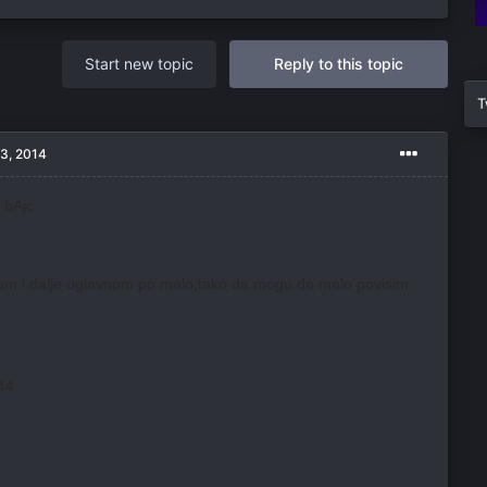
Start new topic
Reply to this topic
T
 3, 2014
 bAjc
am i dalje uglavnom po malo,tako da mogu da malo povisim
 44