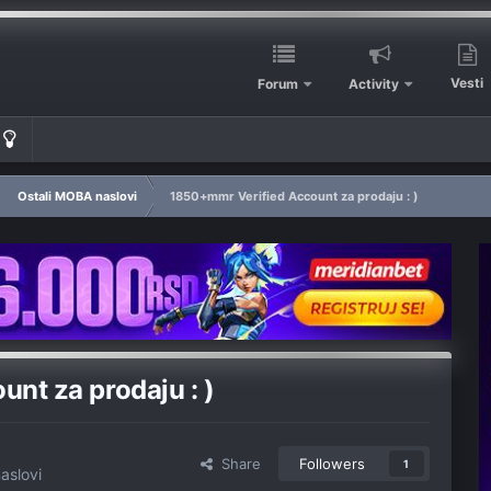
Vesti
Forum
Activity
Ostali MOBA naslovi
1850+mmr Verified Account za prodaju : )
nt za prodaju : )
Share
Followers
1
aslovi