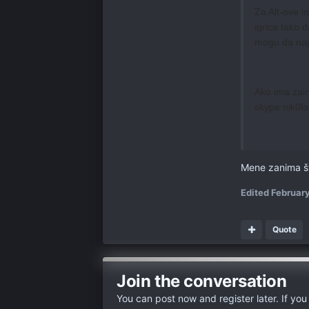
Za Alt-ove i
igrica tako 
mogu da nap
Ako ima zain
skype nik0la
Mene zanima šta
Edited
February
Quote
Join the conversation
You can post now and register later. If yo